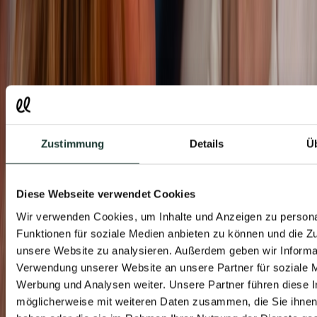
Zustimmung
Details
Ü
Mehr erfahren
Diese Webseite verwendet Cookies
Wir verwenden Cookies, um Inhalte und Anzeigen zu persona
Funktionen für soziale Medien anbieten zu können und die Zug
unsere Website zu analysieren. Außerdem geben wir Informat
Verwendung unserer Website an unsere Partner für soziale 
Werbung und Analysen weiter. Unsere Partner führen diese 
möglicherweise mit weiteren Daten zusammen, die Sie ihnen 