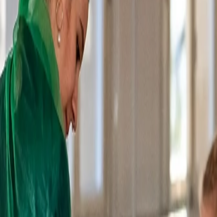
eim Kindertanz bei KELLER entsteht ein Raum, in dem genau das mögl
g und jeder Moment zu einer kleinen Entdeckung – getragen von Vert
rt, an dem Kinder willkommen sind, so wie sie sind. Ein Ort, an dem s
ichts leisten müssen, um dazuzugehören. Wiederkehrende Rituale geben 
schleichen, springen und entdecken dabei ganz intuitiv ihren Körper, 
Begeisterung
 – und endet oft in echter
.
diese jemals in den Vordergrund zu stellen. Es geht nicht um richtig o
bei sicher zu fühlen.
r und präsenter. Sie trauen sich, vor anderen zu tanzen, Ideen einzubri