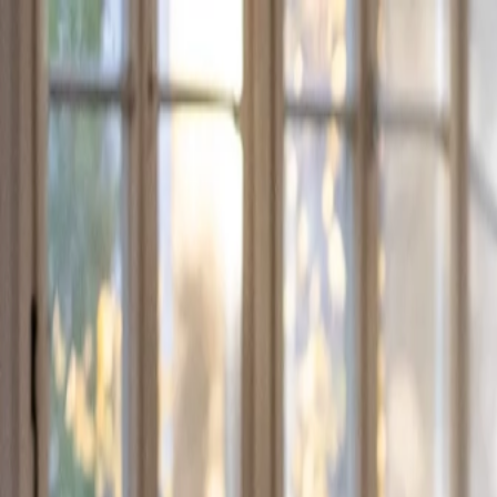
Zum Hauptinhalt springen
unverbindlich
flexibelstes
10 Tage
testen
Berlins
Tanz-Abo
10 Tag
flexibelstes
testen
Berlins
Tanz-Abo
unverbindlich
flexibelstes
10 Tage
testen
Berlins
Tanz-Abo
10 Tag
flexibelstes
testen
Berlins
Tanz-Abo
Tanzkurse
Events
Specials
Stories
Über uns
Preise
Kennenlern-Angebot
Zurück
Kindertanz bei KELLER
Ein Zuhause in Bewegung für die Kleinste