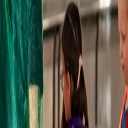
tig Leichtigkeit schenkt. Oder wie es eine andere Mutter formuliert:
gibt Halt und gleichzeitig Leichtigkeit.“
ung. Ein Raum, der trägt und öffnet. Indem Kinder nicht nur tanzen ler
 erfahren die Kinder, was es heißt, Teil eines Ganzen zu sein. Sie lern
meinsames Gefühl.
d kommt jedes Mal zufrieden nach Hause. Man merkt, dass hier nicht 
s Kind darf sein eigenes Tempo gehen, darf zögerlich sein oder mutig, l
dazu: „Für unser Kind ist der Tanzunterricht ein fester Teil der Woche
Freude un
rn auch der Umgang miteinander.