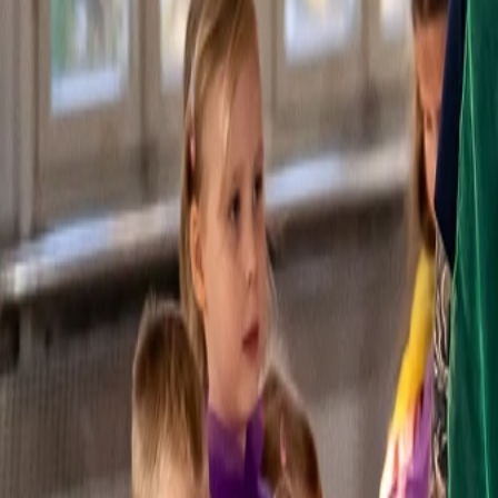
Tanzraum schnell zu einem vertrauten Ort, der Halt gibt und gleichzei
„Man merkt, dass die Kinder hier ernst genommen werden. Das Tanzen 
So entsteht das, was uns besonders wichtig ist: ein Zuhause in Beweg
Gemeinschaft, die stärkt
Ein ebenso wichtiger Teil ist das soziale Miteinander. In der Gruppe
zu wachsen. Sie erleben Erfolg nicht als Wettbewerb, sondern als ge
Eine Mutter beschreibt es so: „Unser Kind geht gern zum Tanzen un
Genau das ist unser Anspruch. Tanzen soll stärken, nicht fordern. Jede
mit Geduld, Aufmerksamkeit und echter Wertschätzung. Ein Vater sagt 
und Sicherheit entwickeln.“
Raum für Vertrauen
Hier zählt nicht nur die Bewegung, sonde
selbstverständlich.