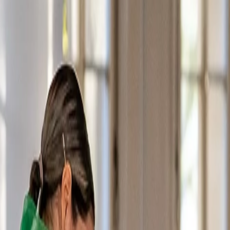
unverbindlich
flexibelstes
unverb
e
testen
Berlins
Tanz-Abo
10 Tage
unverbindlich
flexibelstes
unverb
e
testen
Berlins
Tanz-Abo
10 Tage
n