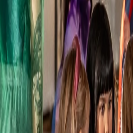
tfalten darf? Dann entdecke unseren Kindertanz und werde Teil eines
geben Menschen Einblick in echte Momente: Zweifel und Mut, Nähe und