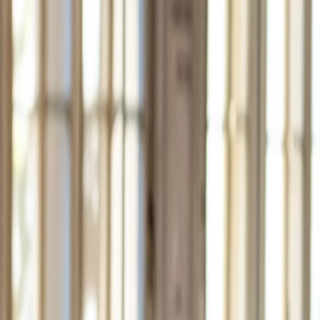
indlich
flexibelstes
unverbindlich
testen
Berlins
Tanz-Abo
10 Tage
indlich
flexibelstes
unverbindlich
testen
Berlins
Tanz-Abo
10 Tage