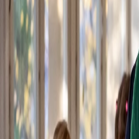
Wenn Kinder tanzen, zeigen sie, wer sie sind – ganz ohne Worte. B
viel Gefühl. Bewegung wird hier zum Ausdruck, Spiel zur Erfahrun
Ein sicherer Raum zum Ankommen
Kindertanz bei KELLER ist mehr als Bewegung zur Musik. Es ist ein O
beim Eintreten in den Tanzraum spüren viele Kinder, dass sie hier n
Fantasie und spontane Bewegung lassen. Die Kinder hüpfen, drehen, 
Bei den Kleinsten beginnt Tanzen als Spiel
Tamar, Tanzlehrerin in Ausbildung
2025
Spielerisch fördern wir Koordination, Balance und Musikalität, ohne 
selbst. Die Kinder lernen, sich zu bewegen, sich zu zeigen und sich da
Diese Sicherheit wächst leise. Kinder werden mutiger, selbstbewusste