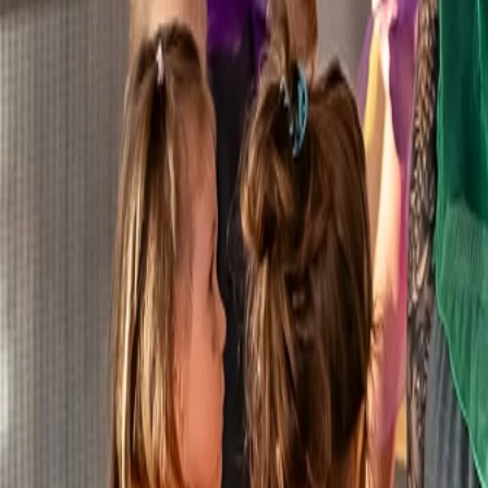
Simone
Mutter der 4-jährigen Klara
Du möchtest deinem Kind einen Ort schenken, an dem es sich frei en
Kindertanz
Unsere Stories. Unsere Community.
Was Tanzen bewirken kann
Manchmal verändert Tanzen mehr als den Takt. In unseren Stories 
ist anders – und doch verbindet sie eines: Bewegung, die bleibt.