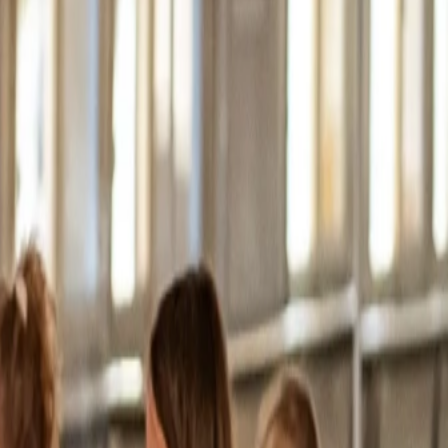
ich ist: Ankommen, ausprobieren, wachsen. Ohne Druck, dafür mit
rauen, Aufmerksamkeit und Freude am gemeinsamen Erleben.
ie nicht funktionieren müssen, sondern sich entfalten dürfen. Schon
Orientierung und Sicherheit, während spielerische Elemente Raum für
ihren Rhythmus und ihren eigenen Ausdruck.
der falsch, nicht um Vergleich oder Bewertung, sondern um das Erleben
ngen, Fehler zu machen und neu zu beginnen. Für viele wird der