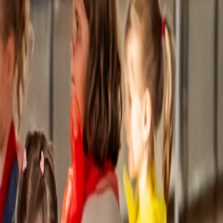
nen, sondern sich selbst ein Stück näherkommen – mit jedem Schritt.
en, aufeinander zu achten, sich abzuwechseln, zuzuhören und gemeinsam
nur Bewegung zählt, sondern auch der Umgang miteinander.“
aut oder leise. Wir holen die Kinder dort ab, wo sie gerade stehen,
 geworden. Es tut gut, zu sehen, wie selbstverständlich sich Freude
d Sicherheit
entwickeln sich ganz