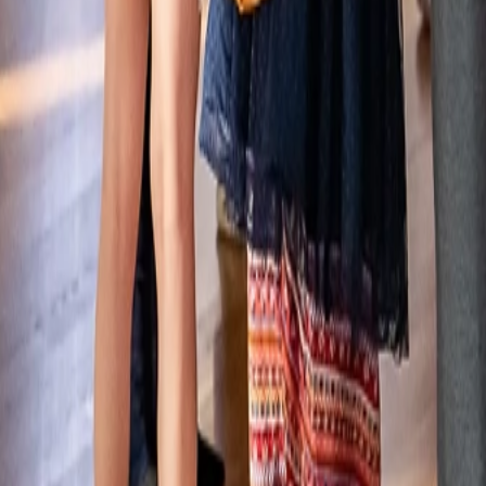
Unser neuer Weg
Warum sich Haltung zeigen darf – und jetzt sichtbar 
Rebranding ist für uns kein Neuanfang, sondern ein Innehalten. Ein b
können. Es geht um eine Haltung, die präsent ist. Die sich zeigt im