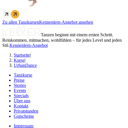
Zu allen Tanzkursen
Kennenlern-Angebot ansehen
Tanzen beginnt mit einem ersten Schritt.
Reinkommen, mitmachen, wohlfühlen – für jedes Level und jeden
Stil.
Kennenlern-Angebot
Startseite
|
Kurse
|
UrbanDance
Tanzkurse
Preise
Stories
Events
Specials
Über uns
Kontakt
Privatstunden
Gutscheine
Impressum