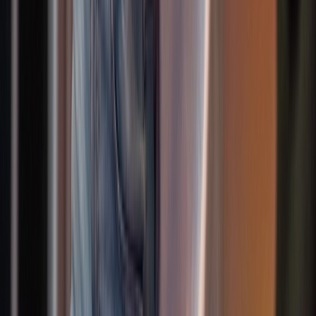
Wähle aus über 160 Tanzkursen voller
Bewegung
Ob Solo oder im Paartanz, ob klassisch, modern oder urban – bei
uns steht die Freude an der Bewegung in jedem unserer Tanzkurse
im Mittelpunkt. Unsere Kindertanz- und Jugendkurse geben Raum
zum Ausprobieren, Wachsen und Spaßhaben, während
Privatstunden das perfekte Format für persönliche Ziele und
individuelle Betreuung bieten. So entsteht ein Ort, an dem
Bewegung verbindet – mit anderen, mit Musik und mit dir selbst.
Erwachsene