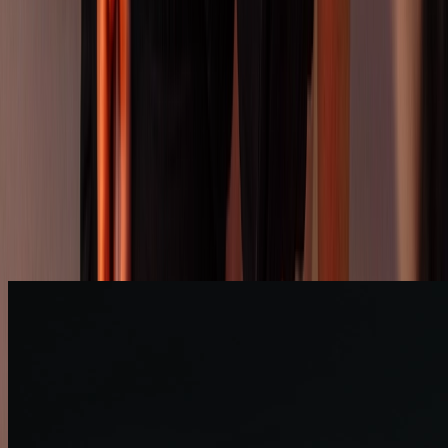
Paartanz für Jugendliche in Berlin
Gesellschaftstanz bei uns heißt: zu aktueller Musik sicher tanzen,
neue Leute kennenlernen und Selbstvertrauen gewinnen. In unseren
Jugendkursen lernst du Paartanz, Salsa Rueda und Technik – vom
Grundkurs bis zur Masterclass. Locker im Stil, mit Spaß und
Haltung zeigen wir dir, wie cool gutes Benehmen sein kann. Tanzen
verbindet: Du wächst über dich hinaus – auf der Tanzfläche und im
Leben. Unser ausgebildetes Lehrkräfte-Team unterrichtet nach dem
ADTV-Welttanzprogramm. Partys, Workshops und Jugendreisen
sorgen für echte Erlebnisse. Komm allein oder mit Begleitung, tanze
flexibel mit Check-ins und teste uns 10 Tage mit dem Kennenlern-
Angebot!