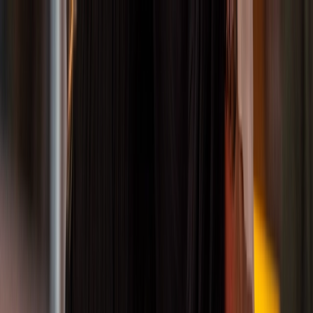
Zum Hauptinhalt springen
unverbindlich
flexibelstes
10 Tage
testen
Berlins
Tanz-Abo
10
unverbindlich
flexibelstes
Tage
testen
Berlins
Tanz-Abo
10 Tage
unverbindlich
flexibelstes
testen
Berlins
Tanz-Abo
10 Tage
unverbindlich
flexibelstes
testen
Berlins
Tanz-Abo
unverbindlich
flexibelstes
10 Tage
testen
Berlins
Tanz-Abo
10
unverbindlich
flexibelstes
Tage
testen
Berlins
Tanz-Abo
10 Tage
unverbindlich
flexibelstes
testen
Berlins
Tanz-Abo
10 Tage
unverbindlich
flexibelstes
testen
Berlins
Tanz-Abo
Tanzkurse
Events
Specials
Stories
Über uns
Preise
Kennenlern-Angebot
Finde den Tanzkurs, der zu dir passt!