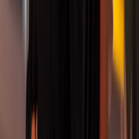
Art des Kurses
Paartanz Jugendliche
✕
Altersgruppe
Alle Altersgruppen
Alle Kurse
Kurs suchen
Alle Kurse
Kurs suchen