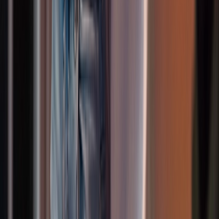
Paartanz Jugendliche
Salsa Rueda Jugendliche
Altersgruppe
:
13+
So vielfältig wie du