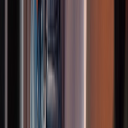
Kindertanz
Hip Hop 7-9 Jahre
Altersgruppe
:
7-9