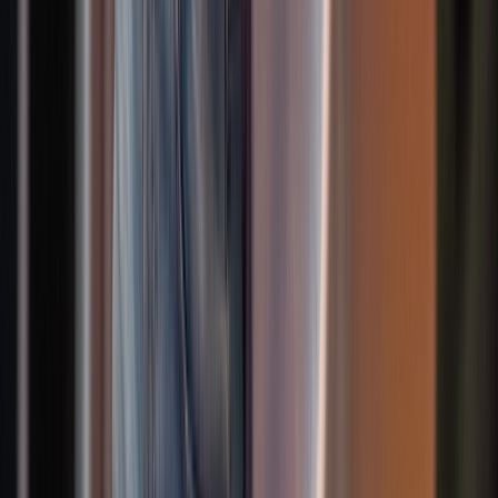
Kindertanz
Hip Hop 10-12 Jahre
Altersgruppe
:
10-12
So vielfältig wie du
Wähle aus über 160 Tanzkursen voller
Bewegung
Ob Solo oder im Paartanz, ob klassisch, modern oder urban – bei
uns steht die Freude an der Bewegung in jedem unserer Tanzkurse
im Mittelpunkt. Unsere Kindertanz- und Jugendkurse geben Raum
zum Ausprobieren, Wachsen und Spaßhaben, während
Privatstunden das perfekte Format für persönliche Ziele und
individuelle Betreuung bieten. So entsteht ein Ort, an dem
Bewegung verbindet – mit anderen, mit Musik und mit dir selbst.
Erwachsene