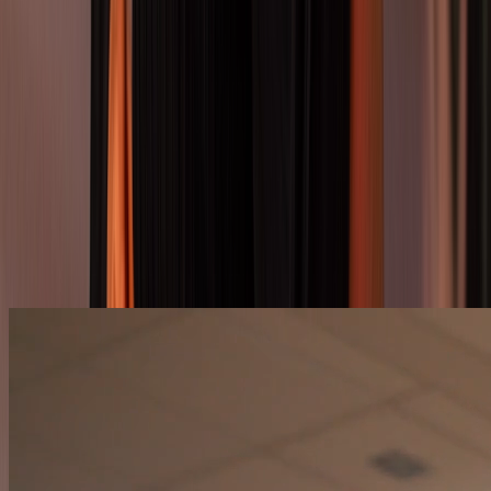
Kindertanz ab 2 Jahren in Berlin
Kinder entdecken die Welt mit allen Sinnen – Tanzen macht das
spielerisch erlebbar. In unseren Kindertanzbereichen entsteht ein Ort
voller Wärme und Energie: ein „zweites Wohnzimmer“, in dem dein
Kind wachsen darf. Von Windelflitzern (2+) über Kindertanz (3–6)
bis HipHop für Kids (7–12) gestalten unsere ausgebildeten
Lehrkräfte jede Stunde altersgerecht, liebevoll und klar strukturiert.
Wir fördern Koordination, Rhythmusgefühl, Kreativität und
Selbstbewusstsein – ohne Leistungsdruck, dafür mit viel Freude.
Dank flexibler Check-ins bleibt ihr entspannt, mit 160+ Kursen pro
Woche in Berlin-Friedenau. Starte einfach mit dem Kennenlern-
Angebot.