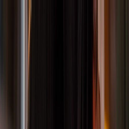
Zum Hauptinhalt springen
unverbindlich
flexibelstes
10 Tage
testen
Berlins
Tanz-Abo
10
unverbindlich
flexibelstes
Tage
testen
Berlins
Tanz-Abo
10 Tage
unverbindlich
flexibelstes
testen
Berlins
Tanz-Abo
10 Tage
unverbindlich
flexibelstes
testen
Berlins
Tanz-Abo
unverbindlich
flexibelstes
10 Tage
testen
Berlins
Tanz-Abo
10
unverbindlich
flexibelstes
Tage
testen
Berlins
Tanz-Abo
10 Tage
unverbindlich
flexibelstes
testen
Berlins
Tanz-Abo
10 Tage
unverbindlich
flexibelstes
testen
Berlins
Tanz-Abo
Tanzkurse
Events
Specials
Stories
Über uns
Preise
Kennenlern-Angebot
Finde den Tanzkurs, der zu deinem Kind passt!