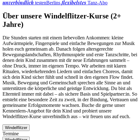
unverbindlich
flexibelstes
testen
Berlins
Tanz-Abo
Über unsere Windelflitzer-Kurse (2+
Jahre)
Die Stunden starten mit einem liebevollen Ankommen: kleine
Aufwärmspiele, Fingerspiele und einfache Bewegungen zur Musik
holen euch gemeinsam ab. Danach folgen altersgerechte
Bewegungslandschaften, Rhythmusspiele und erste Tanzschritte, bei
denen dein Kind zusammen mit dir neue Erfahrungen sammelt –
ohne Druck, immer im eigenen Tempo. Wir arbeiten mit klaren
Ritualen, wiederkehrenden Liedern und einfachen Choreos, damit
sich dein Kind sicher fühlt und schnell in den eigenen Flow findet.
Musik, Bewegung und Gemeinschaft sprechen alle Sinne an und
unterstützen die körperliche und geistige Entwicklung. Du bist als
Elternteil immer mit dabei – als sichere Basis und Spielpartner:in. So
entsteht eine besondere Zeit zu zweit, in der Bindung, Vertrauen und
gemeinsame Erfolgsmomente wachsen. Buche dir gerne unser
Kennenlern-Angebot für dein Kind und probiert unsere
Windelflitzer-Kurse unverbindlich aus – wir freuen uns auf euch.
Windelflitzer
Termine
Windelflitzer