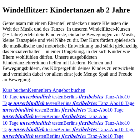
Windelflitzer: Kindertanzen ab 2 Jahre
Gemeinsam mit einem Elternteil entdecken unsere Kleinsten die
Welt der Musik und des Tanzes. In unseren Windelflitzer-Kursen
(2+ Jahre) erlebt dein Kind erste, einfache Bewegungen zur Musik,
kleine Tanzspiele und viel Nähe zu dir. Der Kurs fördert spielerisch
die musikalische und motorische Entwicklung und stärkt gleichzeitig
das Sozialverhalten – in einer Umgebung, in der sich Kinder wie
Eltern wohlfühlen dürfen. Unsere ausgebildeten
Kindertanzlehrer:innen helfen mit Liedern, Reimen und
Bewegungsbildern, das Körpergefühl deines Kindes zu entwickeln
und vermitteln dabei vor allem eins: jede Menge Spaß und Freude
an Bewegung.
Kurs buchen
Kennenlern-Angebot buchen
unverbindlich
flexibelstes
10 Tage
testen
Berlins
Tanz-Abo
10
unverbindlich
flexibelstes
Tage
testen
Berlins
Tanz-Abo
10 Tage
unverbindlich
flexibelstes
testen
Berlins
Tanz-Abo
10 Tage
unverbindlich
flexibelstes
testen
Berlins
Tanz-Abo
unverbindlich
flexibelstes
10 Tage
testen
Berlins
Tanz-Abo
10
unverbindlich
flexibelstes
Tage
testen
Berlins
Tanz-Abo
10 Tage
unverbindlich
flexibelstes
testen
Berlins
Tanz-Abo
10 Tage