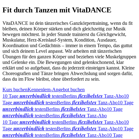
Fit durch Tanzen mit VitaDANCE
VitaDANCE ist dein tänzerisches Ganzkörpertraining, wenn du fit
bleiben, deinen Körper stärken und dich gleichzeitig zur Musik
bewegen möchtest. In jeder Stunde trainierst du Gleichgewicht,
Muskulatur, Herz-Kreislauf-System, Kondition, Ausdauer,
Koordination und Gedächtnis – immer in einem Tempo, das guttut
und sich deinem Level anpasst. Wir arbeiten mit tänzerischen
Übungen für den ganzen Körper und beziehen viele Muskelgruppen
und Gelenke ein. Die Bewegungen sind gelenkschonend, klar
erklärt und so aufgebaut, dass du jederzeit einsteigen kannst. Kleine
Choreografien und Tänze bringen Abwechslung und sorgen dafür,
dass du im Flow bleibst, ohne überfordert zu sein.
Kurs buchen
Kennenlern-Angebot buchen
unverbindlich
flexibelstes
10 Tage
testen
Berlins
Tanz-Abo
10
unverbindlich
flexibelstes
Tage
testen
Berlins
Tanz-Abo
10 Tage
unverbindlich
flexibelstes
testen
Berlins
Tanz-Abo
10 Tage
unverbindlich
flexibelstes
testen
Berlins
Tanz-Abo
unverbindlich
flexibelstes
10 Tage
testen
Berlins
Tanz-Abo
10
unverbindlich
flexibelstes
Tage
testen
Berlins
Tanz-Abo
10 Tage
unverbindlich
flexibelstes
testen
Berlins
Tanz-Abo
10 Tage