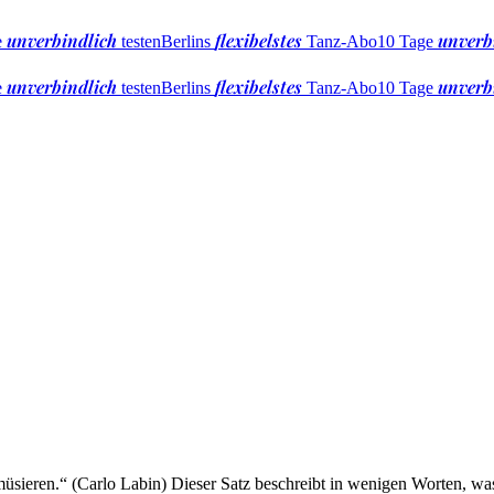
unverbindlich
flexibelstes
unverb
e
testen
Berlins
Tanz-Abo
10 Tage
unverbindlich
flexibelstes
unverb
e
testen
Berlins
Tanz-Abo
10 Tage
müsieren.“ (Carlo Labin) Dieser Satz beschreibt in wenigen Worten, wa