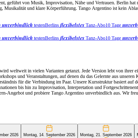
nt, geführt von Musik, Improvisation, Nähe und Vertrauen. Berlin hat
, Musikalität und klare Körperführung. Tango Argentino ist kein Ablauf
unverbindlich
flexibelstes
unverb
e
testen
Berlins
Tanz-Abo
10 Tage
unverbindlich
flexibelstes
unverb
e
testen
Berlins
Tanz-Abo
10 Tage
ird weltweit in vielen Varianten getanzt. Jede Version lebt von ihrer
orkshops und Veranstaltungen, auf denen du das Gelernte aus unseren K
erständnis für die Verbindung im Paar. Unsere Kursstruktur basiert au
tionen bis hin zu Improvisation, Interpretation und Fortgeschrittenente
n-Angebot und probiere Tango Argentino unverbindlich aus. Wir freu
ember 2026
Montag, 14. September 2026
Montag, 21. September 2026