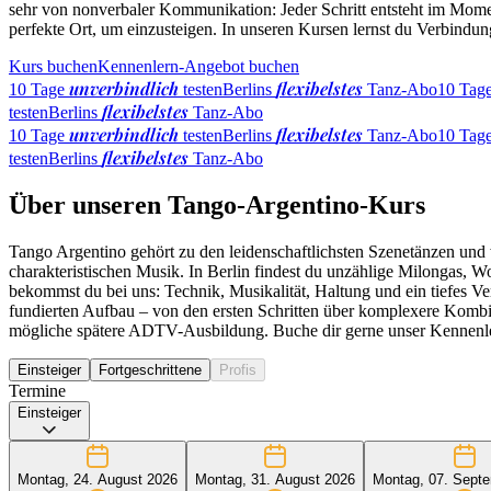
sehr von nonverbaler Kommunikation: Jeder Schritt entsteht im Mome
perfekte Ort, um einzusteigen. In unseren Kursen lernst du Verbindung
Kurs buchen
Kennenlern-Angebot buchen
unverbindlich
flexibelstes
10 Tage
testen
Berlins
Tanz-Abo
10 Tag
flexibelstes
testen
Berlins
Tanz-Abo
unverbindlich
flexibelstes
10 Tage
testen
Berlins
Tanz-Abo
10 Tag
flexibelstes
testen
Berlins
Tanz-Abo
Über unseren Tango-Argentino-Kurs
Tango Argentino gehört zu den leidenschaftlichsten Szenetänzen und w
charakteristischen Musik. In Berlin findest du unzählige Milongas, W
bekommst du bei uns: Technik, Musikalität, Haltung und ein tiefes V
fundierten Aufbau – von den ersten Schritten über komplexere Kombina
mögliche spätere ADTV-Ausbildung. Buche dir gerne unser Kennenler
Einsteiger
Fortgeschrittene
Profis
Termine
Einsteiger
Montag, 24. August 2026
Montag, 31. August 2026
Montag, 07. Sept