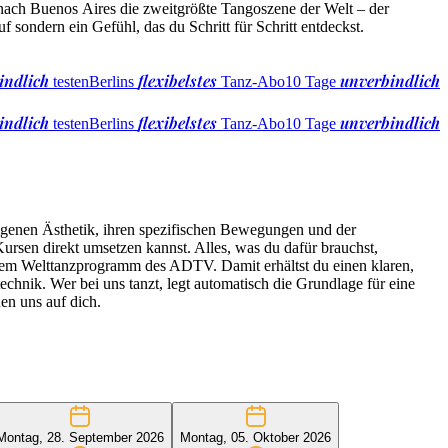
 nach Buenos Aires die zweitgrößte Tangoszene der Welt – der
 sondern ein Gefühl, das du Schritt für Schritt entdeckst.
indlich
flexibelstes
unverbindlich
testen
Berlins
Tanz-Abo
10 Tage
indlich
flexibelstes
unverbindlich
testen
Berlins
Tanz-Abo
10 Tage
 eigenen Ästhetik, ihren spezifischen Bewegungen und der
ursen direkt umsetzen kannst. Alles, was du dafür brauchst,
f dem Welttanzprogramm des ADTV. Damit erhältst du einen klaren,
chnik. Wer bei uns tanzt, legt automatisch die Grundlage für eine
en uns auf dich.
Montag, 28. September 2026
Montag, 05. Oktober 2026