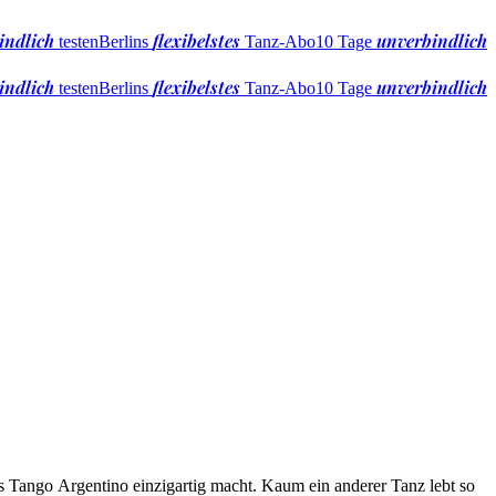
indlich
flexibelstes
unverbindlich
testen
Berlins
Tanz-Abo
10 Tage
indlich
flexibelstes
unverbindlich
testen
Berlins
Tanz-Abo
10 Tage
s Tango Argentino einzigartig macht. Kaum ein anderer Tanz lebt so