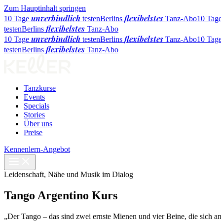
Zum Hauptinhalt springen
unverbindlich
flexibelstes
10 Tage
testen
Berlins
Tanz-Abo
10 Tag
flexibelstes
testen
Berlins
Tanz-Abo
unverbindlich
flexibelstes
10 Tage
testen
Berlins
Tanz-Abo
10 Tag
flexibelstes
testen
Berlins
Tanz-Abo
Tanzkurse
Events
Specials
Stories
Über uns
Preise
Kennenlern-Angebot
Leidenschaft, Nähe und Musik im Dialog
Tango Argentino Kurs
„Der Tango – das sind zwei ernste Mienen und vier Beine, die sich a