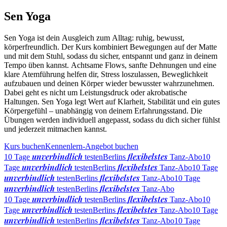
Sen Yoga
Sen Yoga ist dein Ausgleich zum Alltag: ruhig, bewusst,
körperfreundlich. Der Kurs kombiniert Bewegungen auf der Matte
und mit dem Stuhl, sodass du sicher, entspannt und ganz in deinem
Tempo üben kannst. Achtsame Flows, sanfte Dehnungen und eine
klare Atemführung helfen dir, Stress loszulassen, Beweglichkeit
aufzubauen und deinen Körper wieder bewusster wahrzunehmen.
Dabei geht es nicht um Leistungsdruck oder akrobatische
Haltungen. Sen Yoga legt Wert auf Klarheit, Stabilität und ein gutes
Körpergefühl – unabhängig von deinem Erfahrungsstand. Die
Übungen werden individuell angepasst, sodass du dich sicher fühlst
und jederzeit mitmachen kannst.
Kurs buchen
Kennenlern-Angebot buchen
unverbindlich
flexibelstes
10 Tage
testen
Berlins
Tanz-Abo
10
unverbindlich
flexibelstes
Tage
testen
Berlins
Tanz-Abo
10 Tage
unverbindlich
flexibelstes
testen
Berlins
Tanz-Abo
10 Tage
unverbindlich
flexibelstes
testen
Berlins
Tanz-Abo
unverbindlich
flexibelstes
10 Tage
testen
Berlins
Tanz-Abo
10
unverbindlich
flexibelstes
Tage
testen
Berlins
Tanz-Abo
10 Tage
unverbindlich
flexibelstes
testen
Berlins
Tanz-Abo
10 Tage