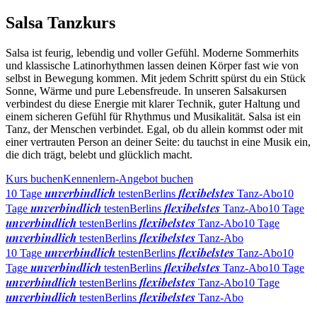
Salsa Tanzkurs
Salsa ist feurig, lebendig und voller Gefühl. Moderne Sommerhits
und klassische Latinorhythmen lassen deinen Körper fast wie von
selbst in Bewegung kommen. Mit jedem Schritt spürst du ein Stück
Sonne, Wärme und pure Lebensfreude. In unseren Salsakursen
verbindest du diese Energie mit klarer Technik, guter Haltung und
einem sicheren Gefühl für Rhythmus und Musikalität. Salsa ist ein
Tanz, der Menschen verbindet. Egal, ob du allein kommst oder mit
einer vertrauten Person an deiner Seite: du tauchst in eine Musik ein,
die dich trägt, belebt und glücklich macht.
Kurs buchen
Kennenlern-Angebot buchen
unverbindlich
flexibelstes
10 Tage
testen
Berlins
Tanz-Abo
10
unverbindlich
flexibelstes
Tage
testen
Berlins
Tanz-Abo
10 Tage
unverbindlich
flexibelstes
testen
Berlins
Tanz-Abo
10 Tage
unverbindlich
flexibelstes
testen
Berlins
Tanz-Abo
unverbindlich
flexibelstes
10 Tage
testen
Berlins
Tanz-Abo
10
unverbindlich
flexibelstes
Tage
testen
Berlins
Tanz-Abo
10 Tage
unverbindlich
flexibelstes
testen
Berlins
Tanz-Abo
10 Tage
unverbindlich
flexibelstes
testen
Berlins
Tanz-Abo