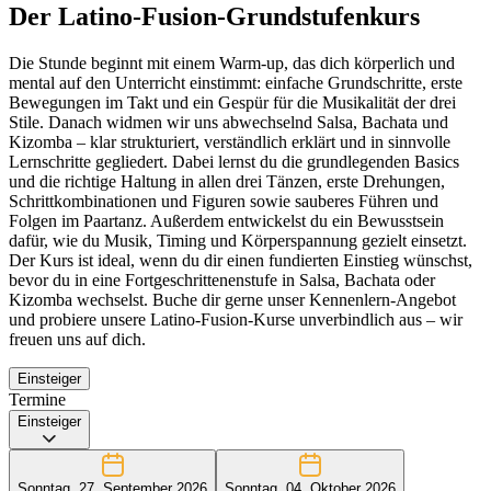
Der Latino-Fusion-Grundstufenkurs
Die Stunde beginnt mit einem Warm-up, das dich körperlich und
mental auf den Unterricht einstimmt: einfache Grundschritte, erste
Bewegungen im Takt und ein Gespür für die Musikalität der drei
Stile. Danach widmen wir uns abwechselnd Salsa, Bachata und
Kizomba – klar strukturiert, verständlich erklärt und in sinnvolle
Lernschritte gegliedert. Dabei lernst du die grundlegenden Basics
und die richtige Haltung in allen drei Tänzen, erste Drehungen,
Schrittkombinationen und Figuren sowie sauberes Führen und
Folgen im Paartanz. Außerdem entwickelst du ein Bewusstsein
dafür, wie du Musik, Timing und Körperspannung gezielt einsetzt.
Der Kurs ist ideal, wenn du dir einen fundierten Einstieg wünschst,
bevor du in eine Fortgeschrittenenstufe in Salsa, Bachata oder
Kizomba wechselst. Buche dir gerne unser Kennenlern-Angebot
und probiere unsere Latino-Fusion-Kurse unverbindlich aus – wir
freuen uns auf dich.
Einsteiger
Termine
Einsteiger
Sonntag, 27. September 2026
Sonntag, 04. Oktober 2026