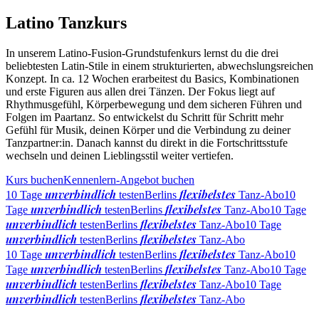
Latino Tanzkurs
In unserem Latino-Fusion-Grundstufenkurs lernst du die drei
beliebtesten Latin-Stile in einem strukturierten, abwechslungsreichen
Konzept. In ca. 12 Wochen erarbeitest du Basics, Kombinationen
und erste Figuren aus allen drei Tänzen. Der Fokus liegt auf
Rhythmusgefühl, Körperbewegung und dem sicheren Führen und
Folgen im Paartanz. So entwickelst du Schritt für Schritt mehr
Gefühl für Musik, deinen Körper und die Verbindung zu deiner
Tanzpartner:in. Danach kannst du direkt in die Fortschrittsstufe
wechseln und deinen Lieblingsstil weiter vertiefen.
Kurs buchen
Kennenlern-Angebot buchen
unverbindlich
flexibelstes
10 Tage
testen
Berlins
Tanz-Abo
10
unverbindlich
flexibelstes
Tage
testen
Berlins
Tanz-Abo
10 Tage
unverbindlich
flexibelstes
testen
Berlins
Tanz-Abo
10 Tage
unverbindlich
flexibelstes
testen
Berlins
Tanz-Abo
unverbindlich
flexibelstes
10 Tage
testen
Berlins
Tanz-Abo
10
unverbindlich
flexibelstes
Tage
testen
Berlins
Tanz-Abo
10 Tage
unverbindlich
flexibelstes
testen
Berlins
Tanz-Abo
10 Tage
unverbindlich
flexibelstes
testen
Berlins
Tanz-Abo