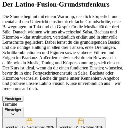
Der Latino-Fusion-Grundstufenkurs
Die Stunde beginnt mit einem Warm-up, das dich körperlich und
mental auf den Unterricht einstimmt: einfache Grundschritte, erste
Bewegungen im Takt und ein Gespür für die Musikalität der drei
Stile. Danach widmen wir uns abwechselnd Salsa, Bachata und
Kizomba – klar strukturiert, verständlich erklärt und in sinnvolle
Lernschritte gegliedert. Dabei lernst du die grundlegenden Basics
und die richtige Haltung in allen drei Tänzen, erste Drehungen,
Schrittkombinationen und Figuren sowie sauberes Führen und
Folgen im Paartanz. Außerdem entwickelst du ein Bewusstsein
dafür, wie du Musik, Timing und Körperspannung gezielt einsetzt.
Der Kurs ist ideal, wenn du dir einen fundierten Einstieg wünschst,
bevor du in eine Fortgeschrittenenstufe in Salsa, Bachata oder
Kizomba wechselst. Buche dir gerne unser Kennenlern-Angebot
und probiere unsere Latino-Fusion-Kurse unverbindlich aus – wir
freuen uns auf dich.
Einsteiger
Termine
Einsteiger
Sonntag, 06. September 2026
Sonntag, 04. Oktober 2026