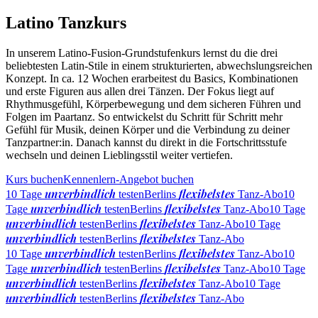
Latino Tanzkurs
In unserem Latino-Fusion-Grundstufenkurs lernst du die drei
beliebtesten Latin-Stile in einem strukturierten, abwechslungsreichen
Konzept. In ca. 12 Wochen erarbeitest du Basics, Kombinationen
und erste Figuren aus allen drei Tänzen. Der Fokus liegt auf
Rhythmusgefühl, Körperbewegung und dem sicheren Führen und
Folgen im Paartanz. So entwickelst du Schritt für Schritt mehr
Gefühl für Musik, deinen Körper und die Verbindung zu deiner
Tanzpartner:in. Danach kannst du direkt in die Fortschrittsstufe
wechseln und deinen Lieblingsstil weiter vertiefen.
Kurs buchen
Kennenlern-Angebot buchen
unverbindlich
flexibelstes
10 Tage
testen
Berlins
Tanz-Abo
10
unverbindlich
flexibelstes
Tage
testen
Berlins
Tanz-Abo
10 Tage
unverbindlich
flexibelstes
testen
Berlins
Tanz-Abo
10 Tage
unverbindlich
flexibelstes
testen
Berlins
Tanz-Abo
unverbindlich
flexibelstes
10 Tage
testen
Berlins
Tanz-Abo
10
unverbindlich
flexibelstes
Tage
testen
Berlins
Tanz-Abo
10 Tage
unverbindlich
flexibelstes
testen
Berlins
Tanz-Abo
10 Tage
unverbindlich
flexibelstes
testen
Berlins
Tanz-Abo