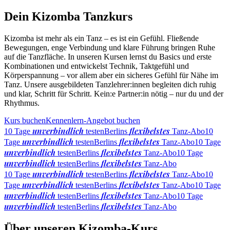
Dein Kizomba Tanzkurs
Kizomba ist mehr als ein Tanz – es ist ein Gefühl. Fließende
Bewegungen, enge Verbindung und klare Führung bringen Ruhe
auf die Tanzfläche. In unseren Kursen lernst du Basics und erste
Kombinationen und entwickelst Technik, Taktgefühl und
Körperspannung – vor allem aber ein sicheres Gefühl für Nähe im
Tanz. Unsere ausgebildeten Tanzlehrer:innen begleiten dich ruhig
und klar, Schritt für Schritt. Kein:e Partner:in nötig – nur du und der
Rhythmus.
Kurs buchen
Kennenlern-Angebot buchen
unverbindlich
flexibelstes
10 Tage
testen
Berlins
Tanz-Abo
10
unverbindlich
flexibelstes
Tage
testen
Berlins
Tanz-Abo
10 Tage
unverbindlich
flexibelstes
testen
Berlins
Tanz-Abo
10 Tage
unverbindlich
flexibelstes
testen
Berlins
Tanz-Abo
unverbindlich
flexibelstes
10 Tage
testen
Berlins
Tanz-Abo
10
unverbindlich
flexibelstes
Tage
testen
Berlins
Tanz-Abo
10 Tage
unverbindlich
flexibelstes
testen
Berlins
Tanz-Abo
10 Tage
unverbindlich
flexibelstes
testen
Berlins
Tanz-Abo
Über unseren Kizomba-Kurs