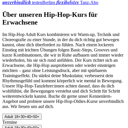
unverbindlich
flexibelstes
testen
Berlins
Tanz-Abo
Über unseren Hip-Hop-Kurs für
Erwachsene
Im Hip-Hop Adult Kurs kombinieren wir Warm-up, Technik und
Choreografie zu einer Stunde, in der du dich richtig gut bewegen
kannst, ohne dich überfordert zu fühlen. Nach einem lockeren
Einstieg mit leichten Übungen folgen Basic-Steps, Grooves und
kurze Kombinationen, die wir in Ruhe aufbauen und immer wieder
wiederholen, bis sie sich rund anfühlen. Der Kurs richtet sich an
Erwachsene, die Hip-Hop ausprobieren oder wieder einsteigen
möchten – ganz ohne Leistungsdruck, aber mit spürbarem
Trainingseffekt. Du stärkst deine Muskulatur, verbesserst dein
Rhythmusgefühl und kommst körperlich wie mental in Bewegung.
Unsere Hip-Hop-Tanzlehrer:innen achten darauf, dass du dich
wohlfühlst, die Bewegungen verstehst und dich Schritt für Schritt
weiterentwickeln kannst. Buche dir gerne unser Kennenlern-
Angebot und probiere unsere Hip-Hop-Oldies-Kurse unverbindlich
aus. Wir freuen uns auf dich.
Adult 18+30+40+50+
Termine
Adult 18+30+40+50+