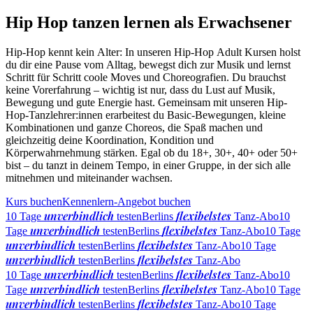
Hip Hop tanzen lernen als Erwachsener
Hip-Hop kennt kein Alter: In unseren Hip-Hop Adult Kursen holst
du dir eine Pause vom Alltag, bewegst dich zur Musik und lernst
Schritt für Schritt coole Moves und Choreografien. Du brauchst
keine Vorerfahrung – wichtig ist nur, dass du Lust auf Musik,
Bewegung und gute Energie hast. Gemeinsam mit unseren Hip-
Hop-Tanzlehrer:innen erarbeitest du Basic-Bewegungen, kleine
Kombinationen und ganze Choreos, die Spaß machen und
gleichzeitig deine Koordination, Kondition und
Körperwahrnehmung stärken. Egal ob du 18+, 30+, 40+ oder 50+
bist – du tanzt in deinem Tempo, in einer Gruppe, in der sich alle
mitnehmen und miteinander wachsen.
Kurs buchen
Kennenlern-Angebot buchen
unverbindlich
flexibelstes
10 Tage
testen
Berlins
Tanz-Abo
10
unverbindlich
flexibelstes
Tage
testen
Berlins
Tanz-Abo
10 Tage
unverbindlich
flexibelstes
testen
Berlins
Tanz-Abo
10 Tage
unverbindlich
flexibelstes
testen
Berlins
Tanz-Abo
unverbindlich
flexibelstes
10 Tage
testen
Berlins
Tanz-Abo
10
unverbindlich
flexibelstes
Tage
testen
Berlins
Tanz-Abo
10 Tage
unverbindlich
flexibelstes
testen
Berlins
Tanz-Abo
10 Tage