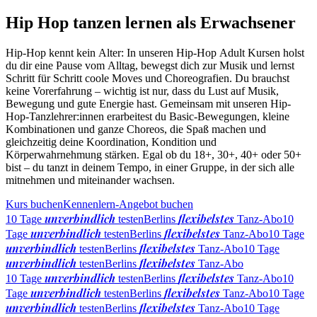
Hip Hop tanzen lernen als Erwachsener
Hip-Hop kennt kein Alter: In unseren Hip-Hop Adult Kursen holst
du dir eine Pause vom Alltag, bewegst dich zur Musik und lernst
Schritt für Schritt coole Moves und Choreografien. Du brauchst
keine Vorerfahrung – wichtig ist nur, dass du Lust auf Musik,
Bewegung und gute Energie hast. Gemeinsam mit unseren Hip-
Hop-Tanzlehrer:innen erarbeitest du Basic-Bewegungen, kleine
Kombinationen und ganze Choreos, die Spaß machen und
gleichzeitig deine Koordination, Kondition und
Körperwahrnehmung stärken. Egal ob du 18+, 30+, 40+ oder 50+
bist – du tanzt in deinem Tempo, in einer Gruppe, in der sich alle
mitnehmen und miteinander wachsen.
Kurs buchen
Kennenlern-Angebot buchen
unverbindlich
flexibelstes
10 Tage
testen
Berlins
Tanz-Abo
10
unverbindlich
flexibelstes
Tage
testen
Berlins
Tanz-Abo
10 Tage
unverbindlich
flexibelstes
testen
Berlins
Tanz-Abo
10 Tage
unverbindlich
flexibelstes
testen
Berlins
Tanz-Abo
unverbindlich
flexibelstes
10 Tage
testen
Berlins
Tanz-Abo
10
unverbindlich
flexibelstes
Tage
testen
Berlins
Tanz-Abo
10 Tage
unverbindlich
flexibelstes
testen
Berlins
Tanz-Abo
10 Tage