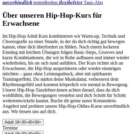
unverbindlich
flexibelstes
testen
Berlins
Tanz-Abo
Über unseren Hip-Hop-Kurs für
Erwachsene
Im Hip-Hop Adult Kurs kombinieren wir Warm-up, Technik und
Choreografie zu einer Stunde, in der du dich richtig gut bewegen
kannst, ohne dich überfordert zu fühlen. Nach einem lockeren
Einstieg mit leichten Übungen folgen Basic-Steps, Grooves und
kurze Kombinationen, die wir in Ruhe aufbauen und immer wieder
wiederholen, bis sie sich rund anfühlen. Der Kurs richtet sich an
Erwachsene, die Hip-Hop ausprobieren oder wieder einsteigen
möchten – ganz ohne Leistungsdruck, aber mit spürbarem
Trainingseffekt. Du stärkst deine Muskulatur, verbesserst dein
Rhythmusgefühl und kommst körperlich wie mental in Bewegung.
Unsere Hip-Hop-Tanzlehrer:innen achten darauf, dass du dich
wohlfühlst, die Bewegungen verstehst und dich Schritt für Schritt
weiterentwickeln kannst. Buche dir gerne unser Kennenlern-
Angebot und probiere unsere Hip-Hop-Oldies-Kurse unverbindlich
aus. Wir freuen uns auf dich.
Adult 18+30+40+50+
Termine
Adult 18+30+40+50+