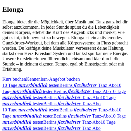
Elonga
Elonga bietet dir die Möglichkeit, über Musik und Tanz ganz bei dir
selbst anzukommen. In jeder Stunde spürst du die Lebendigkeit
deines Körpers, erlebst die Kraft des Augenblicks und merkst, wie
gut es tut, dich bewusst zu bewegen. Elonga ist ein aktivierendes
Ganzkörper-Workout, bei dem alle Körpersysteme in Fluss gebracht
werden. Du kräftigst deine Muskulatur, verbesserst deine Haltung,
stärkst dein Herz-Kreislauf-System und tankst spürbar neue Energie.
Unsere Kursleiter:innen führen dich achtsam und klar durch die
Stunde – in deinem eigenen Tempo, egal ob Einsteiger:in oder mit
Erfahrung.
Kurs buchen
Kennenlern-Angebot buchen
unverbindlich
flexibelstes
10 Tage
testen
Berlins
Tanz-Abo
10
unverbindlich
flexibelstes
Tage
testen
Berlins
Tanz-Abo
10 Tage
unverbindlich
flexibelstes
testen
Berlins
Tanz-Abo
10 Tage
unverbindlich
flexibelstes
testen
Berlins
Tanz-Abo
unverbindlich
flexibelstes
10 Tage
testen
Berlins
Tanz-Abo
10
unverbindlich
flexibelstes
Tage
testen
Berlins
Tanz-Abo
10 Tage
unverbindlich
flexibelstes
testen
Berlins
Tanz-Abo
10 Tage
unverbindlich
flexibelstes
testen
Berlins
Tanz-Abo