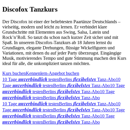
Discofox Tanzkurs
Der Discofox ist einer der beliebtesten Paartänze Deutschlands –
vielseitig, modern und leicht zu lernen. Er verbindet klare
Grundschritte mit Elementen aus Swing, Salsa, Latein und
Rock’n’Roll. So tanzt du schon nach kurzer Zeit sicher und mit
Spaß. In unserem Discofox-Tanzkurs ab 18 Jahren lernst du
Grundlagen, elegante Drehungen, flüssige Wickelfiguren und
Variationen, mit denen du auf jeder Party überzeugst. Eingängige
Musik, motivierendes Tempo und gute Stimmung machen den Kurs
ideal für alle, die unkompliziert tanzen möchten.
Kurs buchen
Kennenlern-Angebot buchen
unverbindlich
flexibelstes
10 Tage
testen
Berlins
Tanz-Abo
10
unverbindlich
flexibelstes
Tage
testen
Berlins
Tanz-Abo
10 Tage
unverbindlich
flexibelstes
testen
Berlins
Tanz-Abo
10 Tage
unverbindlich
flexibelstes
testen
Berlins
Tanz-Abo
unverbindlich
flexibelstes
10 Tage
testen
Berlins
Tanz-Abo
10
unverbindlich
flexibelstes
Tage
testen
Berlins
Tanz-Abo
10 Tage
unverbindlich
flexibelstes
testen
Berlins
Tanz-Abo
10 Tage
unverbindlich
flexibelstes
testen
Berlins
Tanz-Abo