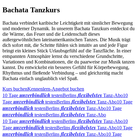
Bachata Tanzkurs
Bachata verbindet karibische Leichtigkeit mit sinnlicher Bewegung
und moderner Dynamik. In unserem Bachata Tanzkurs entdeckst du
die Wärme, das Feuer und die Leidenschaft dieses
außergewöhnlichen lateinamerikanischen Tanzes. Die Musik trägt
dich sofort mit, die Schritte fühlen sich intuitiv an und jede Figur
bringt ein kleines Stück Urlaubsgefühl auf die Tanzfläche. In einer
entspannten Atmosphäre lernst du verschiedene Grundschritte,
Variationen und Kombinationen, die du paarweise zur Musik tanzen
kannst. Du entwickelst ein besseres Gefühl für Körperbewegung,
Rhythmus und fließende Verbindung – und gleichzeitig macht
Bachata einfach unglaublich viel Spaß.
Kurs buchen
Kennenlern-Angebot buchen
unverbindlich
flexibelstes
10 Tage
testen
Berlins
Tanz-Abo
10
unverbindlich
flexibelstes
Tage
testen
Berlins
Tanz-Abo
10 Tage
unverbindlich
flexibelstes
testen
Berlins
Tanz-Abo
10 Tage
unverbindlich
flexibelstes
testen
Berlins
Tanz-Abo
unverbindlich
flexibelstes
10 Tage
testen
Berlins
Tanz-Abo
10
unverbindlich
flexibelstes
Tage
testen
Berlins
Tanz-Abo
10 Tage
unverbindlich
flexibelstes
testen
Berlins
Tanz-Abo
10 Tage