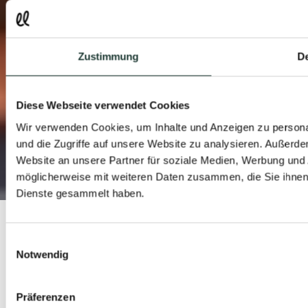
Zustimmung
De
Diese Webseite verwendet Cookies
Wir verwenden Cookies, um Inhalte und Anzeigen zu personal
und die Zugriffe auf unsere Website zu analysieren. Außerd
Website an unsere Partner für soziale Medien, Werbung und 
möglicherweise mit weiteren Daten zusammen, die Sie ihnen 
Dienste gesammelt haben.
Einwilligungsauswahl
Notwendig
Präferenzen