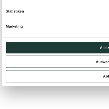
Statistiken
Marketing
Alle 
Auswah
Ab