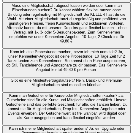
Muss eine Mitgliedschaft abgeschlossen werden oder kann man
Einzelstunden buchen?
Du kannst wählen: flexibel tanzen ohne
Bindung oder regelmäßig mit Mitgliedschaft Bei KELLER hast du die
Wahl. Mit einer Mitgliedschaft tanzt du regelmäßig und profitierst von
günstigeren Preisen, freien Kurswechseln und exklusiven Vorteilen.
Alternativ kannst du mit unseren Drop-Ins ganz flexibel tanzen – ohne
Vertrag, mit 1-, 3- oder 5-Besuchspaketen. Zum Kennenlernen
empfehlen wir unser Kennenlern-Angebot: 10 Tage, 2 Check-ins für
49,80 €.
Kann ich eine Probestunde machen, bevor ich mich anmelde?
Ja,
unser Kennenlern-Angebot ist deine Probestunde: 10 Tage Zeit für 2
Tanzstunden zum Kennenlernen. So kannst du in Ruhe ausprobieren,
ob Stil, Tanzlehrende und Atmosphäre zu dir passen. Das Kennenlern-
Angebot kostet 49,80 € pro Person.
Gibt es eine Mindestvertragslaufzeit?
Nein, Basic- und Premium-
Mitgliedschaften sind monatlich kündbar.
Kann man Gutscheine für Kurse oder Mitgliedschaften kaufen?
Ja,
Gutscheine sind für alle Kurse und Mitgliedschaften erhältlich. Unsere
Gutscheine sind das perfekte Geschenk für alle, die Tanzen lieben. Du
kannst sie für Mitgliedschaften, Drop-Ins, Kennenlern-Angebote oder
Events erwerben. Der Gutscheinwert ist frei wählbar, wird digital oder
als Karte ausgegeben und kann flexibel eingelöst werden.
Kann ich meine Mitgliedschaft später ändern?
Ja, ein Upgrade oder
Downgrade ist jeweils zum nächsten Monat möglich.