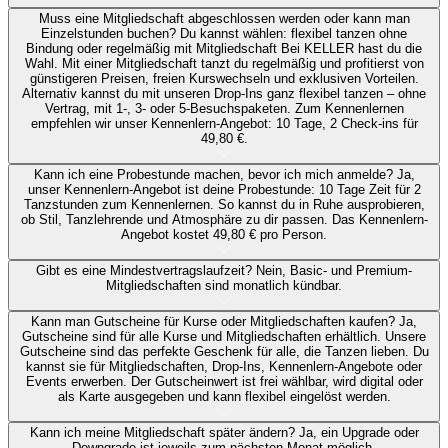
Muss eine Mitgliedschaft abgeschlossen werden oder kann man
Einzelstunden buchen?
Du kannst wählen: flexibel tanzen ohne
Bindung oder regelmäßig mit Mitgliedschaft Bei KELLER hast du die
Wahl. Mit einer Mitgliedschaft tanzt du regelmäßig und profitierst von
günstigeren Preisen, freien Kurswechseln und exklusiven Vorteilen.
Alternativ kannst du mit unseren Drop-Ins ganz flexibel tanzen – ohne
Vertrag, mit 1-, 3- oder 5-Besuchspaketen. Zum Kennenlernen
empfehlen wir unser Kennenlern-Angebot: 10 Tage, 2 Check-ins für
49,80 €.
Kann ich eine Probestunde machen, bevor ich mich anmelde?
Ja,
unser Kennenlern-Angebot ist deine Probestunde: 10 Tage Zeit für 2
Tanzstunden zum Kennenlernen. So kannst du in Ruhe ausprobieren,
ob Stil, Tanzlehrende und Atmosphäre zu dir passen. Das Kennenlern-
Angebot kostet 49,80 € pro Person.
Gibt es eine Mindestvertragslaufzeit?
Nein, Basic- und Premium-
Mitgliedschaften sind monatlich kündbar.
Kann man Gutscheine für Kurse oder Mitgliedschaften kaufen?
Ja,
Gutscheine sind für alle Kurse und Mitgliedschaften erhältlich. Unsere
Gutscheine sind das perfekte Geschenk für alle, die Tanzen lieben. Du
kannst sie für Mitgliedschaften, Drop-Ins, Kennenlern-Angebote oder
Events erwerben. Der Gutscheinwert ist frei wählbar, wird digital oder
als Karte ausgegeben und kann flexibel eingelöst werden.
Kann ich meine Mitgliedschaft später ändern?
Ja, ein Upgrade oder
Downgrade ist jeweils zum nächsten Monat möglich.