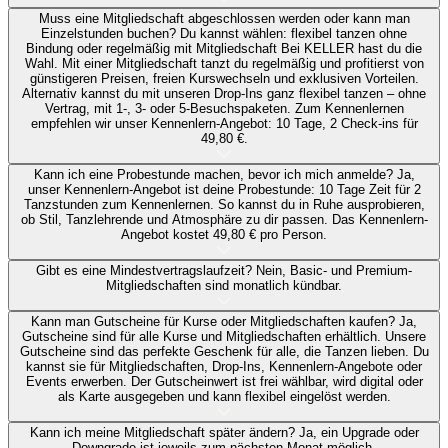
Muss eine Mitgliedschaft abgeschlossen werden oder kann man
Einzelstunden buchen?
Du kannst wählen: flexibel tanzen ohne
Bindung oder regelmäßig mit Mitgliedschaft Bei KELLER hast du die
Wahl. Mit einer Mitgliedschaft tanzt du regelmäßig und profitierst von
günstigeren Preisen, freien Kurswechseln und exklusiven Vorteilen.
Alternativ kannst du mit unseren Drop-Ins ganz flexibel tanzen – ohne
Vertrag, mit 1-, 3- oder 5-Besuchspaketen. Zum Kennenlernen
empfehlen wir unser Kennenlern-Angebot: 10 Tage, 2 Check-ins für
49,80 €.
Kann ich eine Probestunde machen, bevor ich mich anmelde?
Ja,
unser Kennenlern-Angebot ist deine Probestunde: 10 Tage Zeit für 2
Tanzstunden zum Kennenlernen. So kannst du in Ruhe ausprobieren,
ob Stil, Tanzlehrende und Atmosphäre zu dir passen. Das Kennenlern-
Angebot kostet 49,80 € pro Person.
Gibt es eine Mindestvertragslaufzeit?
Nein, Basic- und Premium-
Mitgliedschaften sind monatlich kündbar.
Kann man Gutscheine für Kurse oder Mitgliedschaften kaufen?
Ja,
Gutscheine sind für alle Kurse und Mitgliedschaften erhältlich. Unsere
Gutscheine sind das perfekte Geschenk für alle, die Tanzen lieben. Du
kannst sie für Mitgliedschaften, Drop-Ins, Kennenlern-Angebote oder
Events erwerben. Der Gutscheinwert ist frei wählbar, wird digital oder
als Karte ausgegeben und kann flexibel eingelöst werden.
Kann ich meine Mitgliedschaft später ändern?
Ja, ein Upgrade oder
Downgrade ist jeweils zum nächsten Monat möglich.