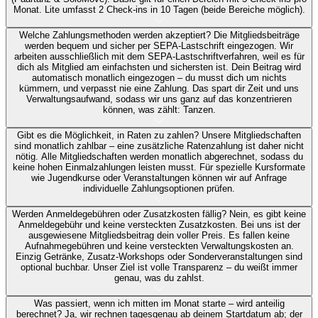
Monat. Lite umfasst 2 Check-ins in 10 Tagen (beide Bereiche möglich).
Welche Zahlungsmethoden werden akzeptiert?
Die Mitgliedsbeiträge
werden bequem und sicher per SEPA-Lastschrift eingezogen. Wir
arbeiten ausschließlich mit dem SEPA-Lastschriftverfahren, weil es für
dich als Mitglied am einfachsten und sichersten ist. Dein Beitrag wird
automatisch monatlich eingezogen – du musst dich um nichts
kümmern, und verpasst nie eine Zahlung. Das spart dir Zeit und uns
Verwaltungsaufwand, sodass wir uns ganz auf das konzentrieren
können, was zählt: Tanzen.
Gibt es die Möglichkeit, in Raten zu zahlen?
Unsere Mitgliedschaften
sind monatlich zahlbar – eine zusätzliche Ratenzahlung ist daher nicht
nötig. Alle Mitgliedschaften werden monatlich abgerechnet, sodass du
keine hohen Einmalzahlungen leisten musst. Für spezielle Kursformate
wie Jugendkurse oder Veranstaltungen können wir auf Anfrage
individuelle Zahlungsoptionen prüfen.
Werden Anmeldegebühren oder Zusatzkosten fällig?
Nein, es gibt keine
Anmeldegebühr und keine versteckten Zusatzkosten. Bei uns ist der
ausgewiesene Mitgliedsbeitrag dein voller Preis. Es fallen keine
Aufnahmegebühren und keine versteckten Verwaltungskosten an.
Einzig Getränke, Zusatz-Workshops oder Sonderveranstaltungen sind
optional buchbar. Unser Ziel ist volle Transparenz – du weißt immer
genau, was du zahlst.
Was passiert, wenn ich mitten im Monat starte – wird anteilig
berechnet?
Ja, wir rechnen tagesgenau ab deinem Startdatum ab; der