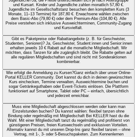
Jugendliche?
Ja, die Preise unterscheiden sich je nach Altersgruppe
und Kursart. Kinder und Jugendliche zahlen monatlich 57,80 €.
Jugendliche im Gesellschaftstanz besuchen den kompletten Kurs (3
Monate, 11–13 Termine) für 187,80 €. Erwachsene wählen zwischen
dem Basic-Abo (79,80 €) oder dem Premium-Abo (104,80 €). Alle
Preise verstehen sich inklusive Ausweichterminen, Community-Zugang
und Kursvielfalt.
Gibt es Paketpreise oder Rabattangebote (z. B. für Geschwister,
Studenten, Senioren)?
Ja, Geschwister, Student:innen und Senior:innen
erhalten jeweils 10 € Rabatt auf die monatliche Mitgliedschaft. Wir
möchten, dass Tanzen für alle zugänglich bleibt. Die Rabatte gelten auf
alle regulären Mitgliedschaften und sind nicht mit Sonderaktionen
kombinierbar.
Wie erfolgt die Anmeldung zu Kursen?
Ganz einfach über unser Online-
Portal KELLER Community. Dort kannst du dich in deinen gewünschten
Kurs einchecken, Termine verwalten, Ausweichtermine buchen und
sogar Getränkeguthaben oder Event-Tickets einlösen. Die Plattform
funktioniert auf Smartphone, Tablet oder PC – einfach, übersichtlich
und jederzeit erreichbar.
Muss eine Mitgliedschaft abgeschlossen werden oder kann man
Einzelstunden buchen?
Du kannst wählen: flexibel tanzen ohne
Bindung oder regelmäßig mit Mitgliedschaft Bei KELLER hast du die
Wahl. Mit einer Mitgliedschaft tanzt du regelmäßig und profitierst von
günstigeren Preisen, freien Kurswechseln und exklusiven Vorteilen.
Alternativ kannst du mit unseren Drop-Ins ganz flexibel tanzen – ohne
Vertrag, mit 1-, 3- oder 5-Besuchspaketen. Zum Kennenlernen