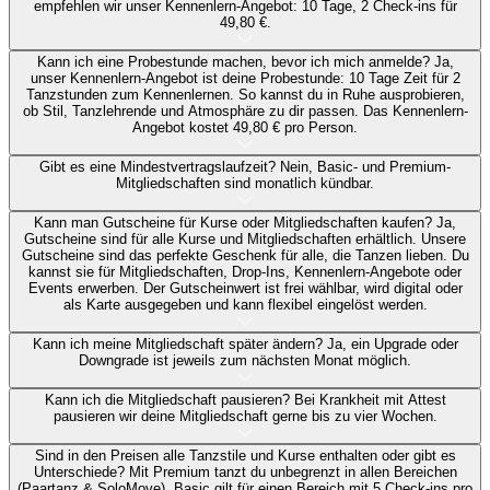
empfehlen wir unser Kennenlern-Angebot: 10 Tage, 2 Check-ins für
49,80 €.
Kann ich eine Probestunde machen, bevor ich mich anmelde?
Ja,
unser Kennenlern-Angebot ist deine Probestunde: 10 Tage Zeit für 2
Tanzstunden zum Kennenlernen. So kannst du in Ruhe ausprobieren,
ob Stil, Tanzlehrende und Atmosphäre zu dir passen. Das Kennenlern-
Angebot kostet 49,80 € pro Person.
Gibt es eine Mindestvertragslaufzeit?
Nein, Basic- und Premium-
Mitgliedschaften sind monatlich kündbar.
Kann man Gutscheine für Kurse oder Mitgliedschaften kaufen?
Ja,
Gutscheine sind für alle Kurse und Mitgliedschaften erhältlich. Unsere
Gutscheine sind das perfekte Geschenk für alle, die Tanzen lieben. Du
kannst sie für Mitgliedschaften, Drop-Ins, Kennenlern-Angebote oder
Events erwerben. Der Gutscheinwert ist frei wählbar, wird digital oder
als Karte ausgegeben und kann flexibel eingelöst werden.
Kann ich meine Mitgliedschaft später ändern?
Ja, ein Upgrade oder
Downgrade ist jeweils zum nächsten Monat möglich.
Kann ich die Mitgliedschaft pausieren?
Bei Krankheit mit Attest
pausieren wir deine Mitgliedschaft gerne bis zu vier Wochen.
Sind in den Preisen alle Tanzstile und Kurse enthalten oder gibt es
Unterschiede?
Mit Premium tanzt du unbegrenzt in allen Bereichen
(Paartanz & SoloMove). Basic gilt für einen Bereich mit 5 Check-ins pro