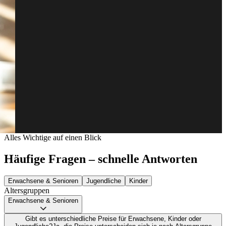
Alles Wichtige auf einen Blick
Häufige Fragen – schnelle Antworten
Erwachsene & Senioren
Jugendliche
Kinder
Altersgruppen
Erwachsene & Senioren
Gibt es unterschiedliche Preise für Erwachsene, Kinder oder