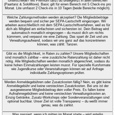
Unterschiede?
Mit Premium tanzt du unbegrenzt in allen Bereichen
(Paartanz & SoloMove). Basic gilt für einen Bereich mit 5 Check-ins pro
Monat. Lite umfasst 2 Check-ins in 10 Tagen (beide Bereiche möglich).
Welche Zahlungsmethoden werden akzeptiert?
Die Mitgliedsbeiträge
werden bequem und sicher per SEPA-Lastschrift eingezogen. Wir
arbeiten ausschließlich mit dem SEPA-Lastschriftverfahren, weil es für
dich als Mitglied am einfachsten und sichersten ist. Dein Beitrag wird
automatisch monatlich eingezogen – du musst dich um nichts
kümmern, und verpasst nie eine Zahlung. Das spart dir Zeit und uns
Verwaltungsaufwand, sodass wir uns ganz auf das konzentrieren
können, was zählt: Tanzen.
Gibt es die Möglichkeit, in Raten zu zahlen?
Unsere Mitgliedschaften
sind monatlich zahlbar – eine zusätzliche Ratenzahlung ist daher nicht
nötig. Alle Mitgliedschaften werden monatlich abgerechnet, sodass du
keine hohen Einmalzahlungen leisten musst. Für spezielle Kursformate
wie Jugendkurse oder Veranstaltungen können wir auf Anfrage
individuelle Zahlungsoptionen prüfen.
Werden Anmeldegebühren oder Zusatzkosten fällig?
Nein, es gibt keine
Anmeldegebühr und keine versteckten Zusatzkosten. Bei uns ist der
ausgewiesene Mitgliedsbeitrag dein voller Preis. Es fallen keine
Aufnahmegebühren und keine versteckten Verwaltungskosten an.
Einzig Getränke, Zusatz-Workshops oder Sonderveranstaltungen sind
optional buchbar. Unser Ziel ist volle Transparenz – du weißt immer
genau, was du zahlst.
Was passiert, wenn ich mitten im Monat starte – wird anteilig