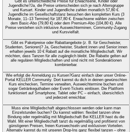
Gibt es unterschiedliche Preise für Erwachsene, Kinder oder
Jugendliche?
Ja, die Preise unterscheiden sich je nach Altersgruppe
und Kursart. Kinder und Jugendliche zahlen monatlich 57,80 €.
Jugendliche im Gesellschaftstanz besuchen den kompletten Kurs (3
Monate, 11–13 Termine) für 187,80 €. Erwachsene wählen zwischen
dem Basic-Abo (79,80 €) oder dem Premium-Abo (104,80 €). Alle
Preise verstehen sich inklusive Ausweichterminen, Community-Zugang
und Kursvielfalt.
Gibt es Paketpreise oder Rabattangebote (z. B. für Geschwister,
Studenten, Senioren)?
Ja, Geschwister, Student:innen und Senior:innen
erhalten jeweils 10 € Rabatt auf die monatliche Mitgliedschaft. Wir
möchten, dass Tanzen für alle zugänglich bleibt. Die Rabatte gelten auf
alle regulären Mitgliedschaften und sind nicht mit Sonderaktionen
kombinierbar.
Wie erfolgt die Anmeldung zu Kursen?
Ganz einfach über unser Online-
Portal KELLER Community. Dort kannst du dich in deinen gewünschten
Kurs einchecken, Termine verwalten, Ausweichtermine buchen und
sogar Getränkeguthaben oder Event-Tickets einlösen. Die Plattform
funktioniert auf Smartphone, Tablet oder PC – einfach, übersichtlich
und jederzeit erreichbar.
Muss eine Mitgliedschaft abgeschlossen werden oder kann man
Einzelstunden buchen?
Du kannst wählen: flexibel tanzen ohne
Bindung oder regelmäßig mit Mitgliedschaft Bei KELLER hast du die
Wahl. Mit einer Mitgliedschaft tanzt du regelmäßig und profitierst von
günstigeren Preisen, freien Kurswechseln und exklusiven Vorteilen.
Alternativ kannst du mit unseren Drop-Ins ganz flexibel tanzen – ohne