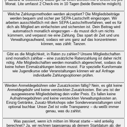
Monat. Lite umfasst 2 Check-ins in 10 Tagen (beide Bereiche möglich).
Welche Zahlungsmethoden werden akzeptiert?
Die Mitgliedsbeiträge
werden bequem und sicher per SEPA-Lastschrift eingezogen. Wir
arbeiten ausschließlich mit dem SEPA-Lastschriftverfahren, weil es für
dich als Mitglied am einfachsten und sichersten ist. Dein Beitrag wird
automatisch monatlich eingezogen – du musst dich um nichts
kümmern, und verpasst nie eine Zahlung. Das spart dir Zeit und uns
Verwaltungsaufwand, sodass wir uns ganz auf das konzentrieren
können, was zählt: Tanzen.
Gibt es die Möglichkeit, in Raten zu zahlen?
Unsere Mitgliedschaften
sind monatlich zahlbar – eine zusätzliche Ratenzahlung ist daher nicht
nötig. Alle Mitgliedschaften werden monatlich abgerechnet, sodass du
keine hohen Einmalzahlungen leisten musst. Für spezielle Kursformate
wie Jugendkurse oder Veranstaltungen können wir auf Anfrage
individuelle Zahlungsoptionen prüfen.
Werden Anmeldegebühren oder Zusatzkosten fällig?
Nein, es gibt keine
Anmeldegebühr und keine versteckten Zusatzkosten. Bei uns ist der
ausgewiesene Mitgliedsbeitrag dein voller Preis. Es fallen keine
Aufnahmegebühren und keine versteckten Verwaltungskosten an.
Einzig Getränke, Zusatz-Workshops oder Sonderveranstaltungen sind
optional buchbar. Unser Ziel ist volle Transparenz – du weißt immer
genau, was du zahlst.
Was passiert, wenn ich mitten im Monat starte – wird anteilig
berechnet?
Ja, wir rechnen tagesgenau ab deinem Startdatum ab; der