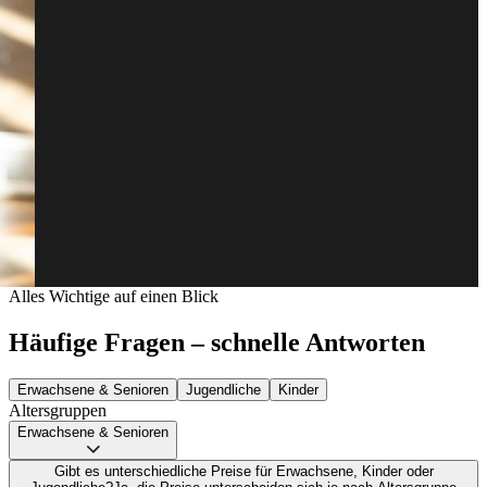
Alles Wichtige auf einen Blick
Häufige Fragen – schnelle Antworten
Erwachsene & Senioren
Jugendliche
Kinder
Altersgruppen
Erwachsene & Senioren
Gibt es unterschiedliche Preise für Erwachsene, Kinder oder