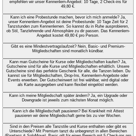
empfehlen wir unser Kennenlern-Angebot: 10 Tage, 2 Check-ins für
49,80 €.
Kann ich eine Probestunde machen, bevor ich mich anmelde?
Ja,
unser Kennenlern-Angebot ist deine Probestunde: 10 Tage Zeit für 2
Tanzstunden zum Kennenlernen. So kannst du in Ruhe ausprobieren,
ob Stil, Tanzlehrende und Atmosphäre zu dir passen. Das Kennenlern-
Angebot kostet 49,80 € pro Person.
Gibt es eine Mindestvertragslaufzeit?
Nein, Basic- und Premium-
Mitgliedschaften sind monatlich kündbar.
Kann man Gutscheine für Kurse oder Mitgliedschaften kaufen?
Ja,
Gutscheine sind für alle Kurse und Mitgliedschaften erhältlich. Unsere
Gutscheine sind das perfekte Geschenk für alle, die Tanzen lieben. Du
kannst sie für Mitgliedschaften, Drop-Ins, Kennenlern-Angebote oder
Events erwerben. Der Gutscheinwert ist frei wählbar, wird digital oder
als Karte ausgegeben und kann flexibel eingelöst werden.
Kann ich meine Mitgliedschaft später ändern?
Ja, ein Upgrade oder
Downgrade ist jeweils zum nächsten Monat möglich.
Kann ich die Mitgliedschaft pausieren?
Bei Krankheit mit Attest
pausieren wir deine Mitgliedschaft gerne bis zu vier Wochen.
Sind in den Preisen alle Tanzstile und Kurse enthalten oder gibt es
Unterschiede?
Mit Premium tanzt du unbegrenzt in allen Bereichen
(Paartanz & SoloMove). Basic gilt für einen Bereich mit 5 Check-ins pro