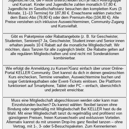
Jugendliche?
Ja, die Preise unterscheiden sich je nach Altersgruppe
und Kursart. Kinder und Jugendliche zahlen monatlich 57,80 €.
Jugendliche im Gesellschaftstanz besuchen den kompletten Kurs (3
Monate, 11–13 Termine) für 187,80 €. Erwachsene wählen zwischen
dem Basic-Abo (79,80 €) oder dem Premium-Abo (104,80 €). Alle
Preise verstehen sich inklusive Ausweichterminen, Community-Zugang
und Kursvielfalt.
Gibt es Paketpreise oder Rabattangebote (z. B. für Geschwister,
Studenten, Senioren)?
Ja, Geschwister, Student:innen und Senior:innen
erhalten jeweils 10 € Rabatt auf die monatliche Mitgliedschaft. Wir
möchten, dass Tanzen für alle zugänglich bleibt. Die Rabatte gelten auf
alle regulären Mitgliedschaften und sind nicht mit Sonderaktionen
kombinierbar.
Wie erfolgt die Anmeldung zu Kursen?
Ganz einfach über unser Online-
Portal KELLER Community. Dort kannst du dich in deinen gewünschten
Kurs einchecken, Termine verwalten, Ausweichtermine buchen und
sogar Getränkeguthaben oder Event-Tickets einlösen. Die Plattform
funktioniert auf Smartphone, Tablet oder PC – einfach, übersichtlich
und jederzeit erreichbar.
Muss eine Mitgliedschaft abgeschlossen werden oder kann man
Einzelstunden buchen?
Du kannst wählen: flexibel tanzen ohne
Bindung oder regelmäßig mit Mitgliedschaft Bei KELLER hast du die
Wahl. Mit einer Mitgliedschaft tanzt du regelmäßig und profitierst von
günstigeren Preisen, freien Kurswechseln und exklusiven Vorteilen.
Alternativ kannst du mit unseren Drop-Ins ganz flexibel tanzen – ohne
Vertrag, mit 1-, 3- oder 5-Besuchspaketen. Zum Kennenlernen