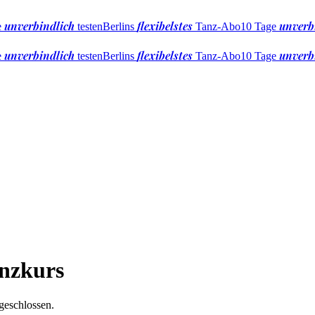
unverbindlich
flexibelstes
unverb
e
testen
Berlins
Tanz-Abo
10 Tage
unverbindlich
flexibelstes
unverb
e
testen
Berlins
Tanz-Abo
10 Tage
anzkurs
geschlossen.