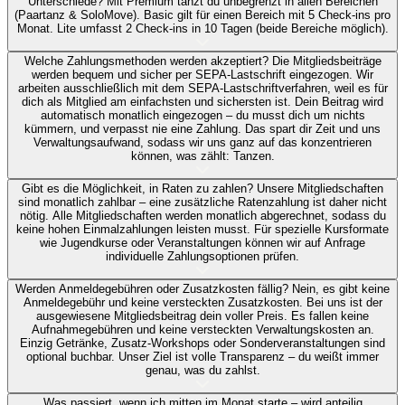
Unterschiede?
Mit Premium tanzt du unbegrenzt in allen Bereichen
(Paartanz & SoloMove). Basic gilt für einen Bereich mit 5 Check-ins pro
Monat. Lite umfasst 2 Check-ins in 10 Tagen (beide Bereiche möglich).
Welche Zahlungsmethoden werden akzeptiert?
Die Mitgliedsbeiträge
werden bequem und sicher per SEPA-Lastschrift eingezogen. Wir
arbeiten ausschließlich mit dem SEPA-Lastschriftverfahren, weil es für
dich als Mitglied am einfachsten und sichersten ist. Dein Beitrag wird
automatisch monatlich eingezogen – du musst dich um nichts
kümmern, und verpasst nie eine Zahlung. Das spart dir Zeit und uns
Verwaltungsaufwand, sodass wir uns ganz auf das konzentrieren
können, was zählt: Tanzen.
Gibt es die Möglichkeit, in Raten zu zahlen?
Unsere Mitgliedschaften
sind monatlich zahlbar – eine zusätzliche Ratenzahlung ist daher nicht
nötig. Alle Mitgliedschaften werden monatlich abgerechnet, sodass du
keine hohen Einmalzahlungen leisten musst. Für spezielle Kursformate
wie Jugendkurse oder Veranstaltungen können wir auf Anfrage
individuelle Zahlungsoptionen prüfen.
Werden Anmeldegebühren oder Zusatzkosten fällig?
Nein, es gibt keine
Anmeldegebühr und keine versteckten Zusatzkosten. Bei uns ist der
ausgewiesene Mitgliedsbeitrag dein voller Preis. Es fallen keine
Aufnahmegebühren und keine versteckten Verwaltungskosten an.
Einzig Getränke, Zusatz-Workshops oder Sonderveranstaltungen sind
optional buchbar. Unser Ziel ist volle Transparenz – du weißt immer
genau, was du zahlst.
Was passiert, wenn ich mitten im Monat starte – wird anteilig