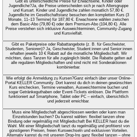
Gibt es unterschiedliche Preise für Erwachsene, Kinder oder
Jugendliche?
Ja, die Preise unterscheiden sich je nach Altersgruppe
und Kursart. Kinder und Jugendliche zahlen monatlich 57,80 €.
Jugendliche im Gesellschaftstanz besuchen den kompletten Kurs (3
Monate, 11–13 Termine) für 187,80 €. Erwachsene wählen zwischen
dem Basic-Abo (79,80 €) oder dem Premium-Abo (104,80 €). Alle
Preise verstehen sich inklusive Ausweichterminen, Community-Zugang
und Kursvielfalt.
Gibt es Paketpreise oder Rabattangebote (z. B. für Geschwister,
Studenten, Senioren)?
Ja, Geschwister, Student:innen und Senior:innen
erhalten jeweils 10 € Rabatt auf die monatliche Mitgliedschaft. Wir
möchten, dass Tanzen für alle zugänglich bleibt. Die Rabatte gelten auf
alle regulären Mitgliedschaften und sind nicht mit Sonderaktionen
kombinierbar.
Wie erfolgt die Anmeldung zu Kursen?
Ganz einfach über unser Online-
Portal KELLER Community. Dort kannst du dich in deinen gewünschten
Kurs einchecken, Termine verwalten, Ausweichtermine buchen und
sogar Getränkeguthaben oder Event-Tickets einlösen. Die Plattform
funktioniert auf Smartphone, Tablet oder PC – einfach, übersichtlich
und jederzeit erreichbar.
Muss eine Mitgliedschaft abgeschlossen werden oder kann man
Einzelstunden buchen?
Du kannst wählen: flexibel tanzen ohne
Bindung oder regelmäßig mit Mitgliedschaft Bei KELLER hast du die
Wahl. Mit einer Mitgliedschaft tanzt du regelmäßig und profitierst von
günstigeren Preisen, freien Kurswechseln und exklusiven Vorteilen.
Alternativ kannst du mit unseren Drop-Ins ganz flexibel tanzen – ohne