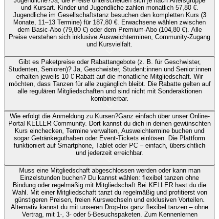
Jugendliche?
Ja, die Preise unterscheiden sich je nach Altersgruppe
und Kursart. Kinder und Jugendliche zahlen monatlich 57,80 €.
Jugendliche im Gesellschaftstanz besuchen den kompletten Kurs (3
Monate, 11–13 Termine) für 187,80 €. Erwachsene wählen zwischen
dem Basic-Abo (79,80 €) oder dem Premium-Abo (104,80 €). Alle
Preise verstehen sich inklusive Ausweichterminen, Community-Zugang
und Kursvielfalt.
Gibt es Paketpreise oder Rabattangebote (z. B. für Geschwister,
Studenten, Senioren)?
Ja, Geschwister, Student:innen und Senior:innen
erhalten jeweils 10 € Rabatt auf die monatliche Mitgliedschaft. Wir
möchten, dass Tanzen für alle zugänglich bleibt. Die Rabatte gelten auf
alle regulären Mitgliedschaften und sind nicht mit Sonderaktionen
kombinierbar.
Wie erfolgt die Anmeldung zu Kursen?
Ganz einfach über unser Online-
Portal KELLER Community. Dort kannst du dich in deinen gewünschten
Kurs einchecken, Termine verwalten, Ausweichtermine buchen und
sogar Getränkeguthaben oder Event-Tickets einlösen. Die Plattform
funktioniert auf Smartphone, Tablet oder PC – einfach, übersichtlich
und jederzeit erreichbar.
Muss eine Mitgliedschaft abgeschlossen werden oder kann man
Einzelstunden buchen?
Du kannst wählen: flexibel tanzen ohne
Bindung oder regelmäßig mit Mitgliedschaft Bei KELLER hast du die
Wahl. Mit einer Mitgliedschaft tanzt du regelmäßig und profitierst von
günstigeren Preisen, freien Kurswechseln und exklusiven Vorteilen.
Alternativ kannst du mit unseren Drop-Ins ganz flexibel tanzen – ohne
Vertrag, mit 1-, 3- oder 5-Besuchspaketen. Zum Kennenlernen