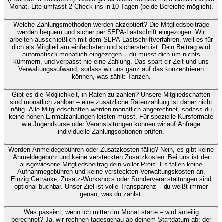
Monat. Lite umfasst 2 Check-ins in 10 Tagen (beide Bereiche möglich).
Welche Zahlungsmethoden werden akzeptiert?
Die Mitgliedsbeiträge
werden bequem und sicher per SEPA-Lastschrift eingezogen. Wir
arbeiten ausschließlich mit dem SEPA-Lastschriftverfahren, weil es für
dich als Mitglied am einfachsten und sichersten ist. Dein Beitrag wird
automatisch monatlich eingezogen – du musst dich um nichts
kümmern, und verpasst nie eine Zahlung. Das spart dir Zeit und uns
Verwaltungsaufwand, sodass wir uns ganz auf das konzentrieren
können, was zählt: Tanzen.
Gibt es die Möglichkeit, in Raten zu zahlen?
Unsere Mitgliedschaften
sind monatlich zahlbar – eine zusätzliche Ratenzahlung ist daher nicht
nötig. Alle Mitgliedschaften werden monatlich abgerechnet, sodass du
keine hohen Einmalzahlungen leisten musst. Für spezielle Kursformate
wie Jugendkurse oder Veranstaltungen können wir auf Anfrage
individuelle Zahlungsoptionen prüfen.
Werden Anmeldegebühren oder Zusatzkosten fällig?
Nein, es gibt keine
Anmeldegebühr und keine versteckten Zusatzkosten. Bei uns ist der
ausgewiesene Mitgliedsbeitrag dein voller Preis. Es fallen keine
Aufnahmegebühren und keine versteckten Verwaltungskosten an.
Einzig Getränke, Zusatz-Workshops oder Sonderveranstaltungen sind
optional buchbar. Unser Ziel ist volle Transparenz – du weißt immer
genau, was du zahlst.
Was passiert, wenn ich mitten im Monat starte – wird anteilig
berechnet?
Ja, wir rechnen tagesgenau ab deinem Startdatum ab; der