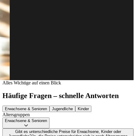
Alles Wichtige auf einen Blick
Häufige Fragen – schnelle Antworten
Erwachsene & Senioren
Jugendliche
Kinder
Altersgruppen
Erwachsene & Senioren
Gibt es unterschiedliche Preise für Erwachsene, Kinder oder