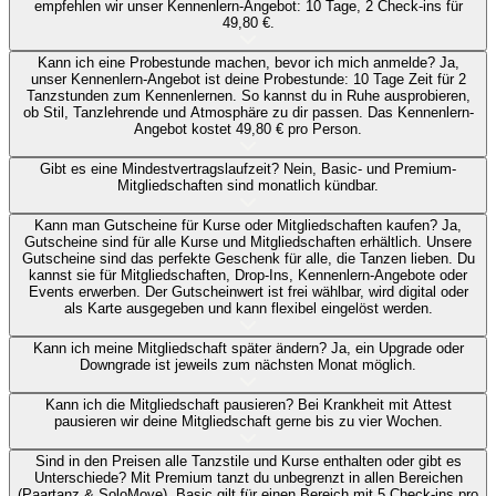
empfehlen wir unser Kennenlern-Angebot: 10 Tage, 2 Check-ins für
49,80 €.
Kann ich eine Probestunde machen, bevor ich mich anmelde?
Ja,
unser Kennenlern-Angebot ist deine Probestunde: 10 Tage Zeit für 2
Tanzstunden zum Kennenlernen. So kannst du in Ruhe ausprobieren,
ob Stil, Tanzlehrende und Atmosphäre zu dir passen. Das Kennenlern-
Angebot kostet 49,80 € pro Person.
Gibt es eine Mindestvertragslaufzeit?
Nein, Basic- und Premium-
Mitgliedschaften sind monatlich kündbar.
Kann man Gutscheine für Kurse oder Mitgliedschaften kaufen?
Ja,
Gutscheine sind für alle Kurse und Mitgliedschaften erhältlich. Unsere
Gutscheine sind das perfekte Geschenk für alle, die Tanzen lieben. Du
kannst sie für Mitgliedschaften, Drop-Ins, Kennenlern-Angebote oder
Events erwerben. Der Gutscheinwert ist frei wählbar, wird digital oder
als Karte ausgegeben und kann flexibel eingelöst werden.
Kann ich meine Mitgliedschaft später ändern?
Ja, ein Upgrade oder
Downgrade ist jeweils zum nächsten Monat möglich.
Kann ich die Mitgliedschaft pausieren?
Bei Krankheit mit Attest
pausieren wir deine Mitgliedschaft gerne bis zu vier Wochen.
Sind in den Preisen alle Tanzstile und Kurse enthalten oder gibt es
Unterschiede?
Mit Premium tanzt du unbegrenzt in allen Bereichen
(Paartanz & SoloMove). Basic gilt für einen Bereich mit 5 Check-ins pro