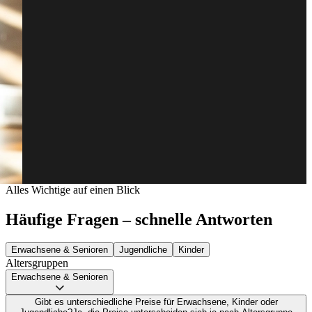
Alles Wichtige auf einen Blick
Häufige Fragen – schnelle Antworten
Erwachsene & Senioren
Jugendliche
Kinder
Altersgruppen
Erwachsene & Senioren
Gibt es unterschiedliche Preise für Erwachsene, Kinder oder