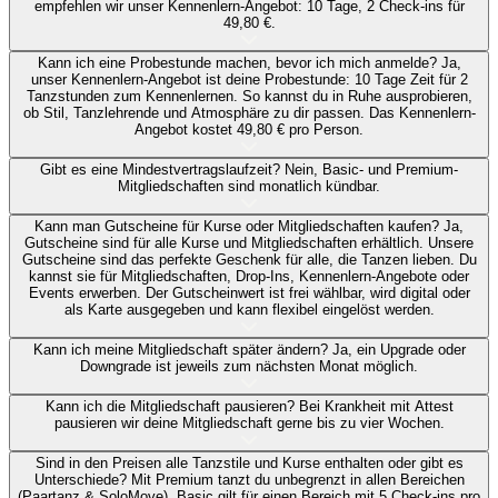
empfehlen wir unser Kennenlern-Angebot: 10 Tage, 2 Check-ins für
49,80 €.
Kann ich eine Probestunde machen, bevor ich mich anmelde?
Ja,
unser Kennenlern-Angebot ist deine Probestunde: 10 Tage Zeit für 2
Tanzstunden zum Kennenlernen. So kannst du in Ruhe ausprobieren,
ob Stil, Tanzlehrende und Atmosphäre zu dir passen. Das Kennenlern-
Angebot kostet 49,80 € pro Person.
Gibt es eine Mindestvertragslaufzeit?
Nein, Basic- und Premium-
Mitgliedschaften sind monatlich kündbar.
Kann man Gutscheine für Kurse oder Mitgliedschaften kaufen?
Ja,
Gutscheine sind für alle Kurse und Mitgliedschaften erhältlich. Unsere
Gutscheine sind das perfekte Geschenk für alle, die Tanzen lieben. Du
kannst sie für Mitgliedschaften, Drop-Ins, Kennenlern-Angebote oder
Events erwerben. Der Gutscheinwert ist frei wählbar, wird digital oder
als Karte ausgegeben und kann flexibel eingelöst werden.
Kann ich meine Mitgliedschaft später ändern?
Ja, ein Upgrade oder
Downgrade ist jeweils zum nächsten Monat möglich.
Kann ich die Mitgliedschaft pausieren?
Bei Krankheit mit Attest
pausieren wir deine Mitgliedschaft gerne bis zu vier Wochen.
Sind in den Preisen alle Tanzstile und Kurse enthalten oder gibt es
Unterschiede?
Mit Premium tanzt du unbegrenzt in allen Bereichen
(Paartanz & SoloMove). Basic gilt für einen Bereich mit 5 Check-ins pro