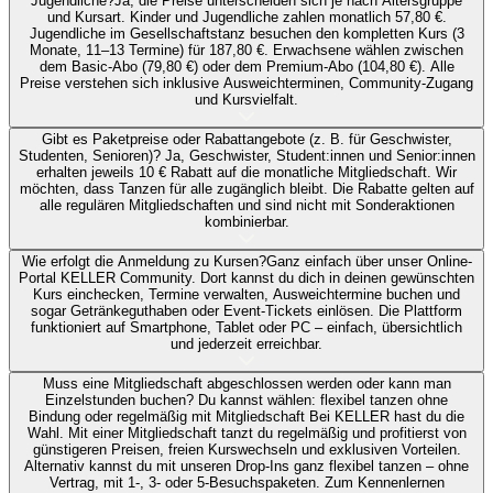
Jugendliche?
Ja, die Preise unterscheiden sich je nach Altersgruppe
und Kursart. Kinder und Jugendliche zahlen monatlich 57,80 €.
Jugendliche im Gesellschaftstanz besuchen den kompletten Kurs (3
Monate, 11–13 Termine) für 187,80 €. Erwachsene wählen zwischen
dem Basic-Abo (79,80 €) oder dem Premium-Abo (104,80 €). Alle
Preise verstehen sich inklusive Ausweichterminen, Community-Zugang
und Kursvielfalt.
Gibt es Paketpreise oder Rabattangebote (z. B. für Geschwister,
Studenten, Senioren)?
Ja, Geschwister, Student:innen und Senior:innen
erhalten jeweils 10 € Rabatt auf die monatliche Mitgliedschaft. Wir
möchten, dass Tanzen für alle zugänglich bleibt. Die Rabatte gelten auf
alle regulären Mitgliedschaften und sind nicht mit Sonderaktionen
kombinierbar.
Wie erfolgt die Anmeldung zu Kursen?
Ganz einfach über unser Online-
Portal KELLER Community. Dort kannst du dich in deinen gewünschten
Kurs einchecken, Termine verwalten, Ausweichtermine buchen und
sogar Getränkeguthaben oder Event-Tickets einlösen. Die Plattform
funktioniert auf Smartphone, Tablet oder PC – einfach, übersichtlich
und jederzeit erreichbar.
Muss eine Mitgliedschaft abgeschlossen werden oder kann man
Einzelstunden buchen?
Du kannst wählen: flexibel tanzen ohne
Bindung oder regelmäßig mit Mitgliedschaft Bei KELLER hast du die
Wahl. Mit einer Mitgliedschaft tanzt du regelmäßig und profitierst von
günstigeren Preisen, freien Kurswechseln und exklusiven Vorteilen.
Alternativ kannst du mit unseren Drop-Ins ganz flexibel tanzen – ohne
Vertrag, mit 1-, 3- oder 5-Besuchspaketen. Zum Kennenlernen