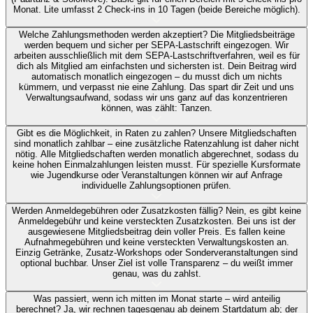
Monat. Lite umfasst 2 Check-ins in 10 Tagen (beide Bereiche möglich).
Welche Zahlungsmethoden werden akzeptiert?
Die Mitgliedsbeiträge
werden bequem und sicher per SEPA-Lastschrift eingezogen. Wir
arbeiten ausschließlich mit dem SEPA-Lastschriftverfahren, weil es für
dich als Mitglied am einfachsten und sichersten ist. Dein Beitrag wird
automatisch monatlich eingezogen – du musst dich um nichts
kümmern, und verpasst nie eine Zahlung. Das spart dir Zeit und uns
Verwaltungsaufwand, sodass wir uns ganz auf das konzentrieren
können, was zählt: Tanzen.
Gibt es die Möglichkeit, in Raten zu zahlen?
Unsere Mitgliedschaften
sind monatlich zahlbar – eine zusätzliche Ratenzahlung ist daher nicht
nötig. Alle Mitgliedschaften werden monatlich abgerechnet, sodass du
keine hohen Einmalzahlungen leisten musst. Für spezielle Kursformate
wie Jugendkurse oder Veranstaltungen können wir auf Anfrage
individuelle Zahlungsoptionen prüfen.
Werden Anmeldegebühren oder Zusatzkosten fällig?
Nein, es gibt keine
Anmeldegebühr und keine versteckten Zusatzkosten. Bei uns ist der
ausgewiesene Mitgliedsbeitrag dein voller Preis. Es fallen keine
Aufnahmegebühren und keine versteckten Verwaltungskosten an.
Einzig Getränke, Zusatz-Workshops oder Sonderveranstaltungen sind
optional buchbar. Unser Ziel ist volle Transparenz – du weißt immer
genau, was du zahlst.
Was passiert, wenn ich mitten im Monat starte – wird anteilig
berechnet?
Ja, wir rechnen tagesgenau ab deinem Startdatum ab; der