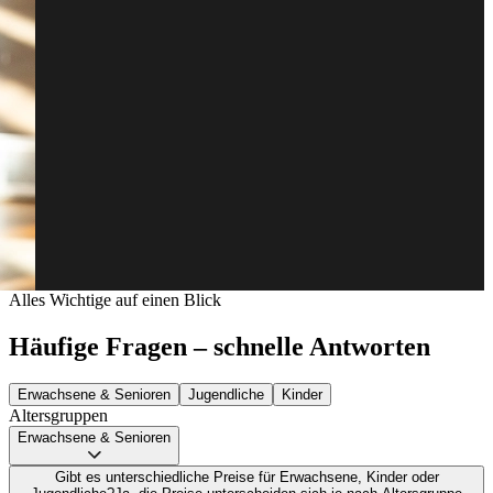
Alles Wichtige auf einen Blick
Häufige Fragen – schnelle Antworten
Erwachsene & Senioren
Jugendliche
Kinder
Altersgruppen
Erwachsene & Senioren
Gibt es unterschiedliche Preise für Erwachsene, Kinder oder