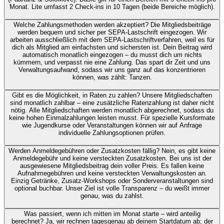
Monat. Lite umfasst 2 Check-ins in 10 Tagen (beide Bereiche möglich).
Welche Zahlungsmethoden werden akzeptiert?
Die Mitgliedsbeiträge
werden bequem und sicher per SEPA-Lastschrift eingezogen. Wir
arbeiten ausschließlich mit dem SEPA-Lastschriftverfahren, weil es für
dich als Mitglied am einfachsten und sichersten ist. Dein Beitrag wird
automatisch monatlich eingezogen – du musst dich um nichts
kümmern, und verpasst nie eine Zahlung. Das spart dir Zeit und uns
Verwaltungsaufwand, sodass wir uns ganz auf das konzentrieren
können, was zählt: Tanzen.
Gibt es die Möglichkeit, in Raten zu zahlen?
Unsere Mitgliedschaften
sind monatlich zahlbar – eine zusätzliche Ratenzahlung ist daher nicht
nötig. Alle Mitgliedschaften werden monatlich abgerechnet, sodass du
keine hohen Einmalzahlungen leisten musst. Für spezielle Kursformate
wie Jugendkurse oder Veranstaltungen können wir auf Anfrage
individuelle Zahlungsoptionen prüfen.
Werden Anmeldegebühren oder Zusatzkosten fällig?
Nein, es gibt keine
Anmeldegebühr und keine versteckten Zusatzkosten. Bei uns ist der
ausgewiesene Mitgliedsbeitrag dein voller Preis. Es fallen keine
Aufnahmegebühren und keine versteckten Verwaltungskosten an.
Einzig Getränke, Zusatz-Workshops oder Sonderveranstaltungen sind
optional buchbar. Unser Ziel ist volle Transparenz – du weißt immer
genau, was du zahlst.
Was passiert, wenn ich mitten im Monat starte – wird anteilig
berechnet?
Ja, wir rechnen tagesgenau ab deinem Startdatum ab; der