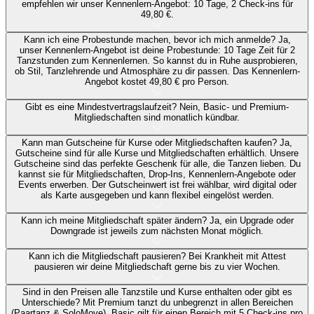
empfehlen wir unser Kennenlern-Angebot: 10 Tage, 2 Check-ins für
49,80 €.
Kann ich eine Probestunde machen, bevor ich mich anmelde?
Ja,
unser Kennenlern-Angebot ist deine Probestunde: 10 Tage Zeit für 2
Tanzstunden zum Kennenlernen. So kannst du in Ruhe ausprobieren,
ob Stil, Tanzlehrende und Atmosphäre zu dir passen. Das Kennenlern-
Angebot kostet 49,80 € pro Person.
Gibt es eine Mindestvertragslaufzeit?
Nein, Basic- und Premium-
Mitgliedschaften sind monatlich kündbar.
Kann man Gutscheine für Kurse oder Mitgliedschaften kaufen?
Ja,
Gutscheine sind für alle Kurse und Mitgliedschaften erhältlich. Unsere
Gutscheine sind das perfekte Geschenk für alle, die Tanzen lieben. Du
kannst sie für Mitgliedschaften, Drop-Ins, Kennenlern-Angebote oder
Events erwerben. Der Gutscheinwert ist frei wählbar, wird digital oder
als Karte ausgegeben und kann flexibel eingelöst werden.
Kann ich meine Mitgliedschaft später ändern?
Ja, ein Upgrade oder
Downgrade ist jeweils zum nächsten Monat möglich.
Kann ich die Mitgliedschaft pausieren?
Bei Krankheit mit Attest
pausieren wir deine Mitgliedschaft gerne bis zu vier Wochen.
Sind in den Preisen alle Tanzstile und Kurse enthalten oder gibt es
Unterschiede?
Mit Premium tanzt du unbegrenzt in allen Bereichen
(Paartanz & SoloMove). Basic gilt für einen Bereich mit 5 Check-ins pro