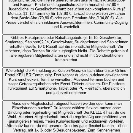
Jugendliche?
Ja, die Preise unterscheiden sich je nach Altersgruppe
und Kursart. Kinder und Jugendliche zahlen monatlich 57,80 €.
Jugendliche im Gesellschaftstanz besuchen den kompletten Kurs (3
Monate, 11–13 Termine) für 187,80 €. Erwachsene wählen zwischen
dem Basic-Abo (79,80 €) oder dem Premium-Abo (104,80 €). Alle
Preise verstehen sich inklusive Ausweichterminen, Community-Zugang
und Kursvielfalt.
Gibt es Paketpreise oder Rabattangebote (z. B. für Geschwister,
Studenten, Senioren)?
Ja, Geschwister, Student:innen und Senior:innen
erhalten jeweils 10 € Rabatt auf die monatliche Mitgliedschaft. Wir
möchten, dass Tanzen für alle zugänglich bleibt. Die Rabatte gelten auf
alle regulären Mitgliedschaften und sind nicht mit Sonderaktionen
kombinierbar.
Wie erfolgt die Anmeldung zu Kursen?
Ganz einfach über unser Online-
Portal KELLER Community. Dort kannst du dich in deinen gewünschten
Kurs einchecken, Termine verwalten, Ausweichtermine buchen und
sogar Getränkeguthaben oder Event-Tickets einlösen. Die Plattform
funktioniert auf Smartphone, Tablet oder PC – einfach, übersichtlich
und jederzeit erreichbar.
Muss eine Mitgliedschaft abgeschlossen werden oder kann man
Einzelstunden buchen?
Du kannst wählen: flexibel tanzen ohne
Bindung oder regelmäßig mit Mitgliedschaft Bei KELLER hast du die
Wahl. Mit einer Mitgliedschaft tanzt du regelmäßig und profitierst von
günstigeren Preisen, freien Kurswechseln und exklusiven Vorteilen.
Alternativ kannst du mit unseren Drop-Ins ganz flexibel tanzen – ohne
Vertrag, mit 1-, 3- oder 5-Besuchspaketen. Zum Kennenlernen