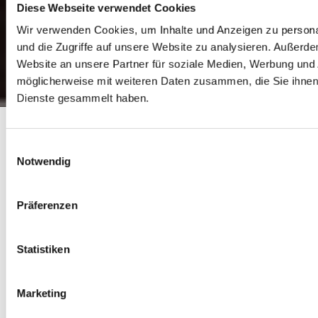
Diese Webseite verwendet Cookies
Wir verwenden Cookies, um Inhalte und Anzeigen zu personal
und die Zugriffe auf unsere Website zu analysieren. Außerd
Website an unsere Partner für soziale Medien, Werbung und 
möglicherweise mit weiteren Daten zusammen, die Sie ihnen 
Dienste gesammelt haben.
Einwilligungsauswahl
Notwendig
Präferenzen
Statistiken
Marketing